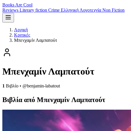
Books Are Cool
Reviews
Literary fiction
Crime
Ελληνική Λογοτεχνία
Non Fiction
Αρχική
Κριτικές
Μπενχαμίν Λαμπατούτ
Μπενχαμίν Λαμπατούτ
1
Βιβλίο
•
@benjamin-labatout
Βιβλία από Μπενχαμίν Λαμπατούτ