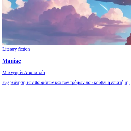
Literary fiction
Maniac
Μπενχαμίν Λαμπατούτ
Εξερεύνηση των θαυμάτων και των τρόμων που κρύβει η επιστήμη.