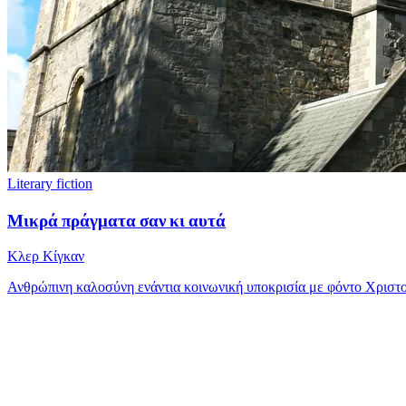
Literary fiction
Μικρά πράγματα σαν κι αυτά
Κλερ Κίγκαν
Ανθρώπινη καλοσύνη ενάντια κοινωνική υποκρισία με φόντο Χριστο