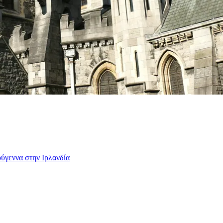
ύγεννα στην Ιρλανδία