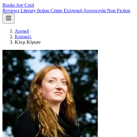
Books Are Cool
Reviews
Literary fiction
Crime
Ελληνική Λογοτεχνία
Non Fiction
Αρχική
Κριτικές
Κλερ Κίγκαν