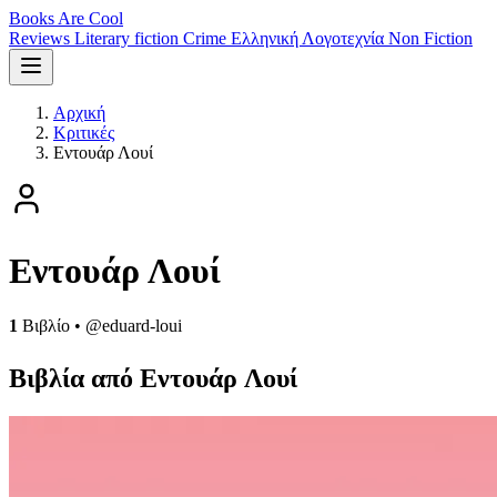
Books Are Cool
Reviews
Literary fiction
Crime
Ελληνική Λογοτεχνία
Non Fiction
Αρχική
Κριτικές
Εντουάρ Λουί
Εντουάρ Λουί
1
Βιβλίο
•
@eduard-loui
Βιβλία από Εντουάρ Λουί