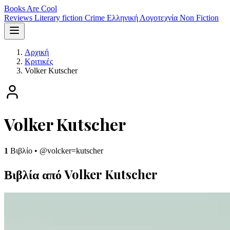
Books Are Cool
Reviews
Literary fiction
Crime
Ελληνική Λογοτεχνία
Non Fiction
Αρχική
Κριτικές
Volker Kutscher
Volker Kutscher
1
Βιβλίο
•
@volcker=kutscher
Βιβλία από Volker Kutscher