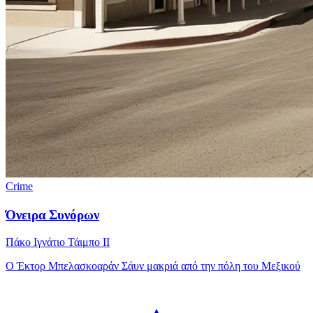
Crime
Όνειρα Συνόρων
Πάκο Ιγνάτιο Τάιμπο ΙΙ
Ο Έκτορ Μπελασκοαράν Σάυν μακριά από την πόλη του Μεξικού