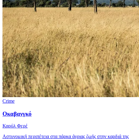
Crime
Οκαβανγκό
Καρύλ Φερέ
Αστυνομική περιπέτεια στα πάρκα άγριας ζωής στην καρδιά της