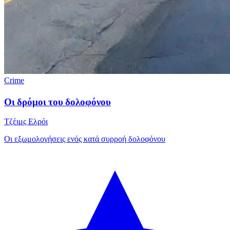
Crime
Οι δρόμοι του δολοφόνου
Τζέιμς Ελρόι
Οι εξωμολογήσεις ενός κατά συρροή δολοφόνου