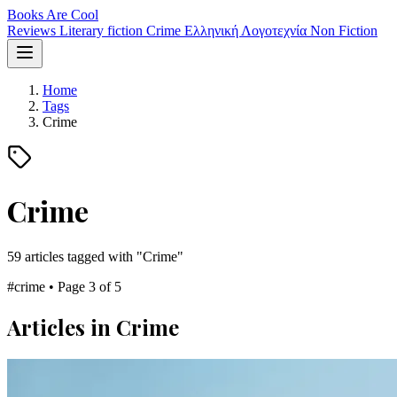
Books Are Cool
Reviews
Literary fiction
Crime
Ελληνική Λογοτεχνία
Non Fiction
Home
Tags
Crime
Crime
59 articles tagged with "Crime"
#crime
•
Page 3 of 5
Articles in Crime