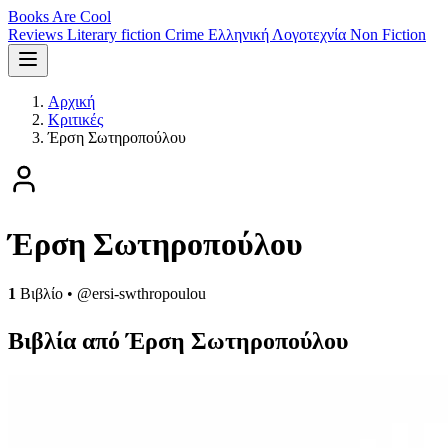
Books Are Cool
Reviews
Literary fiction
Crime
Ελληνική Λογοτεχνία
Non Fiction
Αρχική
Κριτικές
Έρση Σωτηροπούλου
Έρση Σωτηροπούλου
1
Βιβλίο
•
@ersi-swthropoulou
Βιβλία από Έρση Σωτηροπούλου