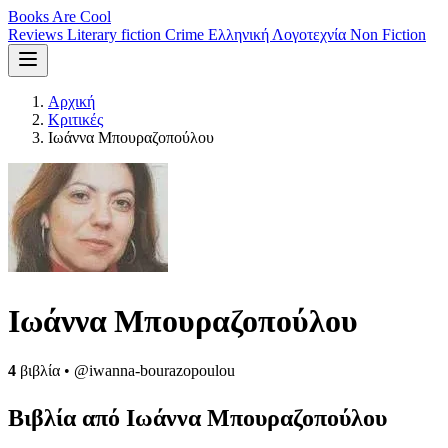
Books Are Cool
Reviews
Literary fiction
Crime
Ελληνική Λογοτεχνία
Non Fiction
Αρχική
Κριτικές
Ιωάννα Μπουραζοπούλου
Ιωάννα Μπουραζοπούλου
4
βιβλία
•
@iwanna-bourazopoulou
Βιβλία από Ιωάννα Μπουραζοπούλου