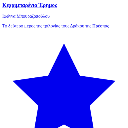
Κεχριμπαρένια Έρημος
Ιωάννα Μπουραζοπούλου
Το δεύτερο μέρος της τριλογίας τους Δράκου της Πρέσπας