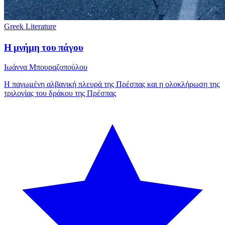
Greek Literature
Η μνήμη του πάγου
Ιωάννα Μπουραζοπούλου
H παγωμένη αλβανική πλευρά της Πρέσπας και η ολοκλήρωση της
τριλογίας του δράκου της Πρέσπας