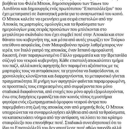
βοήθεια του Φιλέα Μπουκ, δημοσιογράφου των Times του
Λονδίνου και δημιουργός ενός πρωτότυπου “Επιστολόλεξου” που
έχει μετατραπεί σε διανοητική μανία για το αναγνωστικό του κοινό.
Ο Μπουκ καλείτε να ερευνήσει μια σειρά επιστολών από την
Αποικία, τις μαρτυρίες, ομολογίες και τα θραύσματα των
ημερολογίων μιας σειράς προσώπων που μπλέκονται στο
μεγαλύτερο σκάνδαλο που έχει συμβεί ποτέ στην Αποικία και στον
θάνατο του κυβερνήτη της, και μέσα από αυτές γνωρίζει τον Τούρκο
υπεύθυνο ασφαλείας, έναν Μαυροβούνιο πρώην λαθρέμπορος νυν
ιερέα, τον Ιταλό γιατρό της αποικίας, έναν Ισπανό αμοραλιστή
δικαστή, έναν παραγκωνισμένο Γάλλο γραμματέα και την Βρετανίδα
σύζυγό του νεκρού κυβερνήτη. Κάθε επιστολή αποκαλύπτει τμήμα
του παζλ, αλλά κανείς αφηγητής δεν παραμένει αξιόπιστος με τις
μαρτυρίες τους να αντιφάσκουν, τα γεγονότα να διαψεύδονται, οι
χρονολογίες κλονίζονται και διαρρηγνύονται, το μεταφυσικό γίνεται
πραγματικότητα. Η μνήμη των αφηγητών φαίνεται παραμορφωμένη,
οι προοπτικές τους επηρεασμένες από συμφέροντα που μόνο
σταδιακά διαφαίνονται, από ενοχές που μόνο αργά εξομολογούνται,
ένω στις διηγήσεις εμφανίζεται σαν κοινός τόπος η μυστήρια
φιγούρα ενός εξωπραγματικά όμορφου νεαρού άντρα που
παρεμβαίνει στη ζωή της αποικίας σαν από μηχανής θεός. Ο Μπουκ
υποχρεώνεται να συναρμολογήσει αλήθεια από αυτά τα θραύσματα,
να κατασκευάσει νόημα από την αντίφαση, να λύσει το πιο κρίσιμο
σταυρόλεξο που επινοήθηκε ποτέ. Σταδιακά συνειδητοποιεί ότι το
ίδιο το Επιστολόλεξό του δεν αποτέλεσε ποτέ αθώο παιχνίδι αλλά