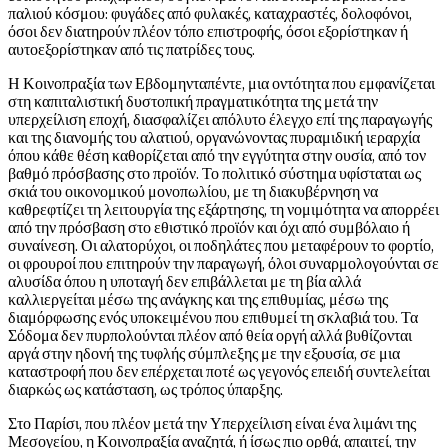
παλιού κόσμου: φυγάδες από φυλακές, καταχραστές, δολοφόνοι,
όσοι δεν διατηρούν πλέον τόπο επιστροφής, όσοι εξορίστηκαν ή
αυτοεξορίστηκαν από τις πατρίδες τους.
Η Κοινοπραξία των Εβδομηνταπέντε, μια οντότητα που εμφανίζεται
στη καπιταλιστική δυστοπική πραγματικότητα της μετά την
υπερχείλιση εποχή, διασφαλίζει απόλυτο έλεγχο επί της παραγωγής
και της διανομής του αλατιού, οργανώνοντας πυραμιδική ιεραρχία
όπου κάθε θέση καθορίζεται από την εγγύτητα στην ουσία, από τον
βαθμό πρόσβασης στο προϊόν. Το πολιτικό σύστημα υφίσταται ως
σκιά του οικονομικού μονοπωλίου, με τη διακυβέρνηση να
καθρεφτίζει τη λειτουργία της εξάρτησης, τη νομιμότητα να απορρέει
από την πρόσβαση στο εθιστικό προϊόν και όχι από συμβόλαιο ή
συναίνεση. Οι αλατορύχοι, οι ποδηλάτες που μεταφέρουν το φορτίο,
οι φρουροί που επιτηρούν την παραγωγή, όλοι συναρμολογούνται σε
αλυσίδα όπου η υποταγή δεν επιβάλλεται με τη βία αλλά
καλλιεργείται μέσω της ανάγκης και της επιθυμίας, μέσω της
διαμόρφωσης ενός υποκειμένου που επιθυμεί τη σκλαβιά του. Τα
Σόδομα δεν πυρπολούνται πλέον από θεία οργή αλλά βυθίζονται
αργά στην ηδονή της τυφλής σύμπλεξης με την εξουσία, σε μια
καταστροφή που δεν επέρχεται ποτέ ως γεγονός επειδή συντελείται
διαρκώς ως κατάσταση, ως τρόπος ύπαρξης.
Στο Παρίσι, που πλέον μετά την Υπερχείλιση είναι ένα λιμάνι της
Μεσογείου, η Κοινοπραξία αναζητά, ή ίσως πιο ορθά, απαιτεί, την