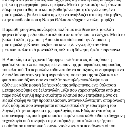
ριζικά τη γεωγραφία τριών ηπείρων. Μετά την καταστροφή, όταν τα
δάκρυα για τα θύματα και τα βυθισμένα κράτη στεγνώνουν, ένα
μυστηριώδες βιολετί αλάτι αρχίζει να αναβλύζει στο σημείο μηδέν,
στην τοποθεσία που η Νεκρά Θάλασσα άρχισε να πλημμυρίζει.
Παραισθησιογόνο, πανάκριβο, πολύτιμο και θελκτικό, το αλάτι
φέρνει δύναμη, εξουσία και πλούτο σε αυτόν που το ελέγχει. Μετά το
βιολετί αλάτι, έρχεται η Αποικία και πίσω από την Αποικία, η
μυστηριώδης Κοινοπραξία που κανείς δεν γνωρίζει αν είναι
μετακαπιταλιστικό μονοπώλιο, πολιτική δύναμη, ή κάτι παραπάνω.
Η Αποικία, τα σύγχρονα Γόμορρα, υφίσταται ως τόπος όπου η
φυσική νομοτέλεια υποχωρεί ενώπιον της μεταφυσικής παρουσίας
του αλατιού. Τα αεροπλάνα αδυνατούν να πετάξουν, οι δορυφόροι να
διεισδύσουν στην γεμάτη υγρασία ατμόσφαιρα της, τα ζώα και τα
φυτά απουσιάζουν σαν να επήλθε σιωπηλή αποκάλυψη που
εξάλειψε κάθε μορφή ζωής εκτός της ανθρώπινης, ενώ θάλασσα
μεταμορφώθηκε σε ζελατινώδη μάζα που χαρακτηρίζεται από μια
παρα πολύ υψηλή περιεκτικότητα αλατιού που επιτρέπει μόνο σε
ειδικά σκάφη να την προσπελάσουν, αντανακλώντας την απομόνωση
ενός κόσμου που αναφέρεται αποκλειστικά στην εσωτερική του
λογική, στην αυτάρκεια της παραλογίας του. Εδώ, σε ένα κόσμο
αυτοαναφορικό, αυστηρά αποστειρωμένο από κάθε είδους σύγχρονη
τεχνολογία υπό τον φόβο της διατάραξης του κύκλου ζωής του
ευαίσθητου μπαχαρικού, συγκεντρώνονται οι περιθωριακοί του