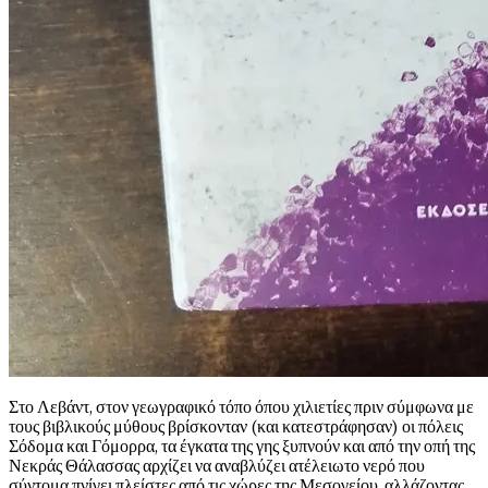
Στο Λεβάντ, στον γεωγραφικό τόπο όπου χιλιετίες πριν σύμφωνα με
τους βιβλικούς μύθους βρίσκονταν (και κατεστράφησαν) οι πόλεις
Σόδομα και Γόμορρα, τα έγκατα της γης ξυπνούν και από την οπή της
Νεκράς Θάλασσας αρχίζει να αναβλύζει ατέλειωτο νερό που
σύντομα πνίγει πλείστες από τις χώρες της Μεσογείου, αλλάζοντας