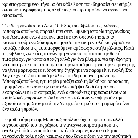
κρυπτογραφημένο μήνυμα, ότι κάθε λύση που δημοσίευσε υπήρξε
αποκρυπτογράφηση μιας αλήθειας που προτιμούσε να αγνοεί, να
αποσιωπά.
Τι είδε η γυναίκα του Λωτ; Ο τίτλος του βιβλίου της Ιωάννας
Μπουραζοπούλου, παραπέμπει στην βιβλική ιστορία της γυναίκας
του Λωτ, που ενώ διέφευγε μαζί με τον σύζυγό της από τα
καταστρεφόμενα Σόδομα, αψήφησε τη θεϊκή εντολή και γύρισε να
κοιτάξει πίσω της, μεταμορφούμενη αμέσως σε στήλη άλατος. Κατά
τις βιβλικές χιλιετίες, η ανώνυμη γυναίκα υφίσταται την θεϊκή
τιμωρία όχι για κάποια πράξη αλλά για ένα βλέμμα, για την άρνηση
να αποστρέψει τα μάτια της από την καταστροφή, για την επιμονή της
να γίνει μάρτυρας εκεί όπου της ζητήθηκε να παραμείνει τυφλή. Στο
λογοτεχνικό, δυστοπικό μέλλον που δημιουργεί η πένα της
Μπουραζοπούλου, η τιμωρία μοιάζει ακόμη θεϊκή και απρόσωπη,
κρυμμένη πίσω από την καπιταλιστική ψευδοθεότητα που
ενσαρκώνει η Κοινοπραξία, ενώ ο αποδέκτες της παραμένουν οι
κάθε λογής απρόσωποι άκληροι που τολμούν να αψηφούν την
εξουσία αυτής. Στον μετά την Υπερχείλιση κόσμο, η τιμωρία είναι
ένα ακόμη προϊόν.
Το μυθιστόρημα της Μπουραζοπούλου, όχι το πρώτο της αλλά
σίγουρα αυτό που της χάρισε την αναγνωρισιμότητα που της
αναλογεί τόσο εντός όσο και εκτός συνόρων, ανοίκει σε μια
γενεαλογία τολμηρών κειμένων που ξεχωρίζουν για την αισθητική