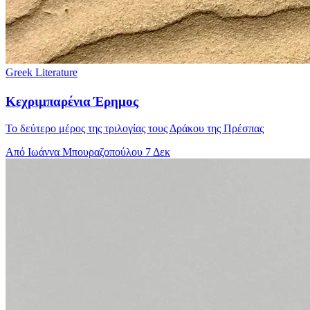
Greek Literature
Κεχριμπαρένια Έρημος
Το δεύτερο μέρος της τριλογίας τους Δράκου της Πρέσπας
Από Ιωάννα Μπουραζοπούλου
7 Δεκ