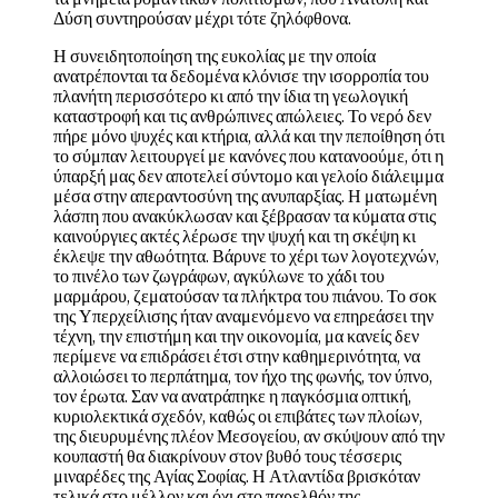
Δύση συντηρούσαν μέχρι τότε ζηλόφθονα.
Η συνειδητοποίηση της ευκολίας με την οποία
ανατρέπονται τα δεδομένα κλόνισε την ισορροπία του
πλανήτη περισσότερο κι από την ίδια τη γεωλογική
καταστροφή και τις ανθρώπινες απώλειες. Το νερό δεν
πήρε μόνο ψυχές και κτήρια, αλλά και την πεποίθηση ότι
το σύμπαν λειτουργεί με κανόνες που κατανοούμε, ότι η
ύπαρξή μας δεν αποτελεί σύντομο και γελοίο διάλειμμα
μέσα στην απεραντοσύνη της ανυπαρξίας. Η ματωμένη
λάσπη που ανακύκλωσαν και ξέβρασαν τα κύματα στις
καινούργιες ακτές λέρωσε την ψυχή και τη σκέψη κι
έκλεψε την αθωότητα. Βάρυνε το χέρι των λογοτεχνών,
το πινέλο των ζωγράφων, αγκύλωνε το χάδι του
μαρμάρου, ζεματούσαν τα πλήκτρα του πιάνου. Το σοκ
της Υπερχείλισης ήταν αναμενόμενο να επηρεάσει την
τέχνη, την επιστήμη και την οικονομία, μα κανείς δεν
περίμενε να επιδράσει έτσι στην καθημερινότητα, να
αλλοιώσει το περπάτημα, τον ήχο της φωνής, τον ύπνο,
τον έρωτα. Σαν να ανατράπηκε η παγκόσμια οπτική,
κυριολεκτικά σχεδόν, καθώς οι επιβάτες των πλοίων,
της διευρυμένης πλέον Μεσογείου, αν σκύψουν από την
κουπαστή θα διακρίνουν στον βυθό τους τέσσερις
μιναρέδες της Αγίας Σοφίας. Η Ατλαντίδα βρισκόταν
τελικά στο μέλλον και όχι στο παρελθόν της