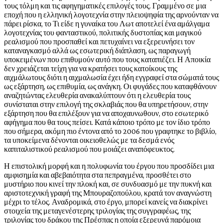
τους τόλμη και τις αφηγηματικές επιλογές τους. Γραμμένο σε μια
εποχή που η ελληνική λογοτεχνία στην πλειοψηφία της αρνούνταν να
πάρει ρίσκα, το Τι είδε η γυναίκα του Λωτ αποτελεί ένα αμάλγαμα
λογοτεχνίας του φανταστικού, πολιτικής δυστοπίας και μαγικού
ρεαλισμού που προσπαθεί και πετυχαίνει να εξερευνήσει τον
καταναγκασμό αλλά ως εσωτερική διάπλαση, ως παραγωγή
υποκειμένων που επιθυμούν αυτό που τους καταπιέζει. Η Αποικία
δεν χρειάζεται τείχη για να κρατήσει τους κατοίκους της
αιχμάλωτους διότι η αιχμαλωσία έχει ήδη εγγραφεί στα σώματά τους
ως εξάρτηση, ως επιθυμία, ως ανάγκη. Οι φυγάδες που καταφθάνουν
αναζητώντας ελευθερία ανακαλύπτουν ότι η ελευθερία τους
συνίσταται στην επιλογή της σκλαβιάς που θα υπηρετήσουν, στην
εξάρτηση που θα επιλέξουν για να αποχαυνωθουν, στο εσωτερικό
αφήγημα που θα τους πείσει. Κατά κάποιο τρόπο με τον ίδιο τρόπο
που σήμερα, ακόμη πιο έντονα από το 2006 που γραφτηκε το βιβλίο,
τα υποκείμενα δένονται οικειοθελώς με τα δεσμά ενός
καπιταλιστικού ρεαλισμού που μοιάζει αναπόφευκτος.
Η επιστολική μορφή και η πολυφωνία του έργου που προσδίδει μια
αμφισημία και αβεβαιότητα στα πεπραγμένα, προσθέτει στο
μυστήριο που κινεί την πλοκή και, σε συνδυασμό με την πυκνή και
αριστοτεχνική γραφή της Μπουραζοπούλου, κρατά τον αναγνώστη
μέχρι το τέλος. Αναδρομικά, στο έργο, μπορεί κανείς να διακρίνει
στοιχεία της μεταγενέστερης τριλογίας της συγγραφέως, της
τριλογίας του δράκου της Πρέσπας η οποία εξερευνά παρόμοια