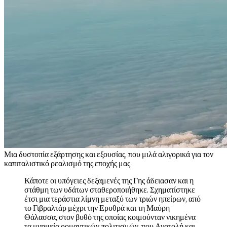
Μ
ια δυστοπία εξάρτησης και εξουσίας, που μιλά αλιγορικά για τον
καπιταλιστικό ρεαλισμό της εποχής μας
Κάποτε οι υπόγειες δεξαμενές της Γης άδειασαν και η
στάθμη των υδάτων σταθεροποιήθηκε. Σχηματίστηκε
έτσι μια τεράστια λίμνη μεταξύ των τριών ηπείρων, από
το Γιβραλτάρ μέχρι την Ερυθρά και τη Μαύρη
Θάλασσα, στον βυθό της οποίας κοιμούνταν νικημένα
τα μνημεία ρομαντικών πολιτισμών, που Ανατολή και