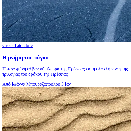
Greek Literature
Η μνήμη του πάγου
H παγωμένη αλβανική πλευρά της Πρέσπας και η ολοκλήρωση της
τριλογίας του δράκου της Πρέσπας
Από Ιωάννα Μπουραζοπούλου
3 Ιαν