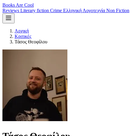
Books Are Cool
Reviews
Literary fiction
Crime
Ελληνική Λογοτεχνία
Non Fiction
Αρχική
Κριτικές
Τάσος Θεοφίλου
Τάσος Θεοφίλου