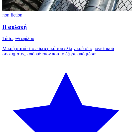
non fiction
Η φυλακή
Τάσος Θεοφίλου
Μικρή ματιά στο εσωτερικό του ελληνικού σωφρονιστικού
συστήματος, από κάποιον που το έζησε από μέσα