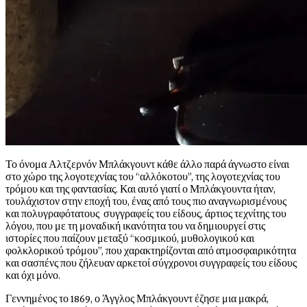
Το όνομα Αλτζερνόν Μπλάκγουντ κάθε άλλο παρά άγνωστο είναι
στο χώρο της λογοτεχνίας του “αλλόκοτου”, της λογοτεχνίας του
τρόμου και της φαντασίας. Και αυτό γιατί ο Μπλάκγουντα ήταν,
τουλάχιστον στην εποχή του, ένας από τους πιο αναγνωρισμένους
και πολυγραφότατους συγγραφείς του είδους, άρτιος τεχνίτης του
λόγου, που με τη μοναδική ικανότητα του να δημιουργεί στις
ιστορίες που παίζουν μεταξύ “κοσμικού, μυθολογικού και
φολκλορικού τρόμου”, που χαρακτηρίζονται από ατμοσφαιρικότητα
και σασπένς που ζήλευαν αρκετοί σύγχρονοι συγγραφείς του είδους
και όχι μόνο.
Γεννημένος το 1869, ο Άγγλος Μπλάκγουντ έζησε μια μακρά,