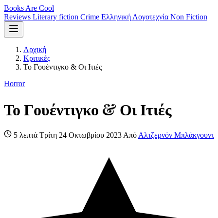
Books Are Cool
Reviews
Literary fiction
Crime
Ελληνική Λογοτεχνία
Non Fiction
Αρχική
Κριτικές
Το Γουέντιγκο & Οι Ιτιές
Horror
Το Γουέντιγκο & Οι Ιτιές
5 λεπτά
Τρίτη 24 Οκτωβρίου 2023
Από
Αλτζερνόν Μπλάκγουντ