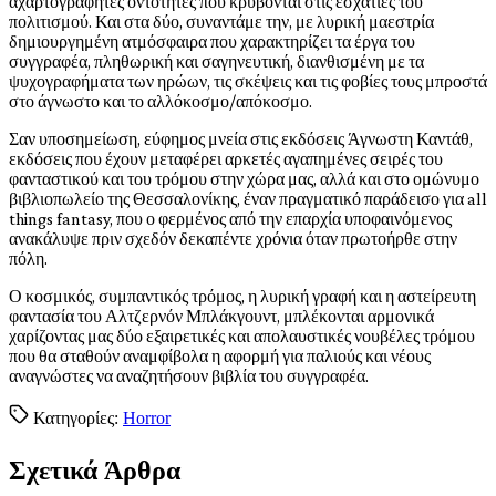
αχαρτογράφητες οντότητες που κρύβονται στις εσχατιές του
πολιτισμού. Και στα δύο, συναντάμε την, με λυρική μαεστρία
δημιουργημένη ατμόσφαιρα που χαρακτηρίζει τα έργα του
συγγραφέα, πληθωρική και σαγηνευτική, διανθισμένη με τα
ψυχογραφήματα των ηρώων, τις σκέψεις και τις φοβίες τους μπροστά
στο άγνωστο και το αλλόκοσμο/απόκοσμο.
Σαν υποσημείωση, εύφημος μνεία στις εκδόσεις Άγνωστη Καντάθ,
εκδόσεις που έχουν μεταφέρει αρκετές αγαπημένες σειρές του
φανταστικού και του τρόμου στην χώρα μας, αλλά και στο ομώνυμο
βιβλιοπωλείο της Θεσσαλονίκης, έναν πραγματικό παράδεισο για all
things fantasy, που ο φερμένος από την επαρχία υποφαινόμενος
ανακάλυψε πριν σχεδόν δεκαπέντε χρόνια όταν πρωτοήρθε στην
πόλη.
Ο κοσμικός, συμπαντικός τρόμος, η λυρική γραφή και η αστείρευτη
φαντασία του Αλτζερνόν Μπλάκγουντ, μπλέκονται αρμονικά
χαρίζοντας μας δύο εξαιρετικές και απολαυστικές νουβέλες τρόμου
που θα σταθούν αναμφίβολα η αφορμή για παλιούς και νέους
αναγνώστες να αναζητήσουν βιβλία του συγγραφέα.
Κατηγορίες:
Horror
Σχετικά Άρθρα