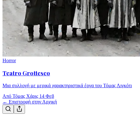
Horror
Teatro Grottesco
Μια συλλογή με μερικά χαρακτηριστικά έργα του Τόμας Λιγκότι
Από Τόμας Χάρις
14 Φεβ
← Επιστροφή στην Αρχική