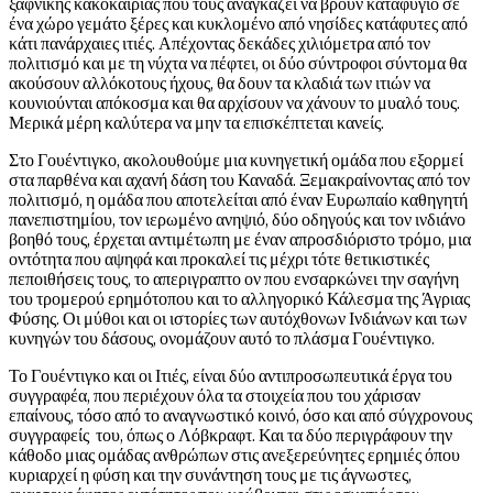
ξαφνικής κακοκαιρίας που τους αναγκάζει να βρουν καταφύγιο σε
ένα χώρο γεμάτο ξέρες και κυκλομένο από νησίδες κατάφυτες από
κάτι πανάρχαιες ιτιές. Απέχοντας δεκάδες χιλιόμετρα από τον
πολιτισμό και με τη νύχτα να πέφτει, οι δύο σύντροφοι σύντομα θα
ακούσουν αλλόκοτους ήχους, θα δουν τα κλαδιά των ιτιών να
κουνιούνται απόκοσμα και θα αρχίσουν να χάνουν το μυαλό τους.
Μερικά μέρη καλύτερα να μην τα επισκέπτεται κανείς.
Στο Γουέντιγκο, ακολουθούμε μια κυνηγετική ομάδα που εξορμεί
στα παρθένα και αχανή δάση του Καναδά. Ξεμακραίνοντας από τον
πολιτισμό, η ομάδα που αποτελείται από έναν Ευρωπαίο καθηγητή
πανεπιστημίου, τον ιερωμένο ανηψιό, δύο οδηγούς και τον ινδιάνο
βοηθό τους, έρχεται αντιμέτωπη με έναν απροσδιόριστο τρόμο, μια
οντότητα που αψηφά και προκαλεί τις μέχρι τότε θετικιστικές
πεποιθήσεις τους, το απεριγραπτο ον που ενσαρκώνει την σαγήνη
του τρομερού ερημότοπου και το αλληγορικό Κάλεσμα της Άγριας
Φύσης. Οι μύθοι και οι ιστορίες των αυτόχθονων Ινδιάνων και των
κυνηγών του δάσους, ονομάζουν αυτό το πλάσμα Γουέντιγκο.
Το Γουέντιγκο και οι Ιτιές, είναι δύο αντιπροσωπευτικά έργα του
συγγραφέα, που περιέχουν όλα τα στοιχεία που του χάρισαν
επαίνους, τόσο από το αναγνωστικό κοινό, όσο και από σύγχρονους
συγγραφείς του, όπως ο Λόβκραφτ. Και τα δύο περιγράφουν την
κάθοδο μιας ομάδας ανθρώπων στις ανεξερεύνητες ερημιές όπου
κυριαρχεί η φύση και την συνάντηση τους με τις άγνωστες,