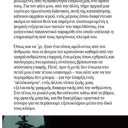
χολωμένες από τη θρασύτητα εισβολή μας στο άβατο
τους. Για τον φίλο μου, από την άλλη, πήρε αρχικά μια
λιγότερο πρωτότυπη διάσταση, αυτή της καταπάτησης
κάποιου αρχαίου ιερού, ενός μέρους όπου διαφέντευαν
ακόμα οι παλιοί θεοί και παρέμενε συσσωρευμένη η
ψυχική ενέργεια των πιστών του παρελθόντος, ένα
γοητευτικό παγανιστικό παραμύθι στο οποίο υπέκυψε η
επηρεασμένη από τους προγόνους πλευρά του.
Όπως και να ΄χε, ήταν ένα τόπος αμόλυντος από τον
άνθρωπο, που οι άνεμοι τον κρατούσαν καθαρό από την
τραχιά ανθρώπινη επιρροή, ένα μέρος όπου εχθρικές και
πανίσχυρες πνευματικές οντότητες βρίσκονταν σε
απόσταση επαφής. Ποτέ, πριν ή μετά, δεν ένιωσα στο
πετσί μου έναν τέτοιο υπαινιγμό – που ούτε καν να τον
περιγράψω δεν μπορώ – για την ύπαρξη ενός
“αλλόκοσμου”, ενός άλλου τύπου ζωής, μιας
εξελικτικής γραμμής διαφορετικής από την ανθρώπινη.
Στο τέλος το μυαλό μας θα υπέκυπτε κάτω από το βάρος
της φρικτής μαγείας, και θα διασχίζαμε οριστικά το
σύνορο για να περάσουμε εξολοκλήρου μέσα στο δικό
τους κόσμο.