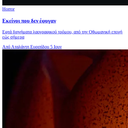
Horror
Εκείνοι που δεν έφυγαν
Εφτά διηγήματα λαογραφικού τρόμου, από την Οθωμανική εποχή
εώς σήμερα
Από Αταλάντη Ευριπίδου
5 Ιουν