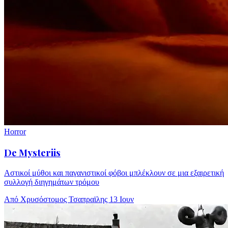
Horror
De Mysteriis
Αστικοί μύθοι και παγανιστικοί φόβοι μπλέκλουν σε μια εξαιρετική
συλλογή διηγημάτων τρόμου
Από Χρυσόστομος Τσαπραϊλης
13 Ιουν