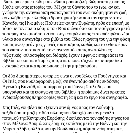
ιδιαίτερα περιπετιώδη και ενδιαφέρουσα ζωή, βιώματα της οποίας
έβαλε και στις ιστορίες του. Μέχρι το θάνατο του το 1951, αν και
γνώρισε την αναγνώριση για τα γραπτά του ενώ ακόμη ήταν εν ζωή,
ασχολήθηκε με πληθώρα δραστηριοτήτων που τον έφεραν στον
Καναδά, τις Ηνωμένες Πολιτείες και την Ευρώπη, ήρθε σε επαφή με
τόσο με τον παλιό κόσμο του 19ου αιώνα όσο και τον σύγχρονο μετά
το ταραγμένο μισό του 20ου, συγκεντρώνοντας έτσι από πρώτο χέρι
υλικό που συναντάμε στα βιβλία του. Ιδίως η αγάπη του για την φύση
και τις ανεξερεύνητες γωνιές του κόσμου, καθώς και το ενδιαφέρον
του για τον μυστικισμό, τον παγανισμό και τις ανατολίτικες,
“εξωτικές” φιλοσοφίες και διδαχές, έχουν εμφανώς επηρεάσει τα
βιβλία του και τις ιστορίες του, στις οποίες συχνά, το μεταφυσικό
ενσαρκώνεται και προσωποποιεί την μητέρα φύση.
Οι δύο διασημότερες ιστορίες, είναι οι νουβέλες το Γουέντιγκο και
Οι Ιτιές, που κυκλοφορούν μαζί, σε έναν τόμο από τις εκδόσεις
Άγνωστη Καντάθ, σε μετάφραση του Γιάννη Στολτίδη, που
υπογράφει και τη εισαγωγή του βιβλίου, η οποία μας δίνει αρκετές
ενδιαφέρουσες πληροφορίες για τη ζωή και το έργο του συγγραφέα.
Στις Ιτιές, νουβέλα που ξεκινά σαν ύμνος προς τον Δούναβη,
ταξιδεύουμε μαζί με δύο φίλους που διασχίζουν τον μεγάλο
ποταμού της Κεντρικής Ευρώπης, διαπλέοντας τον από τις πηγές του
στον Μέλανα Δρυμό. Στις έρημες εκτάσεις μετά την Βιέννη και την
Μπρατισλάβα, αλλά πριν την Βουδαπέστη, πέφτουν θύματα μιας