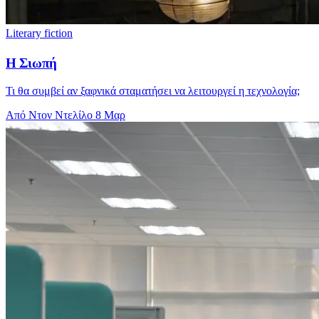
Literary fiction
Η Σιωπή
Τι θα συμβεί αν ξαφνικά σταματήσει να λειτουργεί η τεχνολογία;
Από Ντον Ντελίλο
8 Μαρ