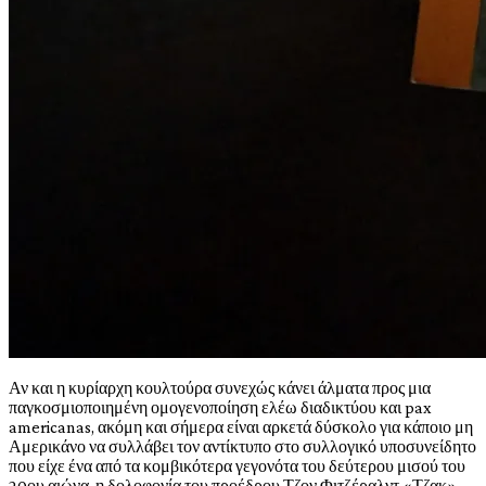
Αν και η κυρίαρχη κουλτούρα συνεχώς κάνει άλματα προς μια
παγκοσμιοποιημένη ομογενοποίηση ελέω διαδικτύου και pax
americanas, ακόμη και σήμερα είναι αρκετά δύσκολο για κάποιο μη
Αμερικάνο να συλλάβει τον αντίκτυπο στο συλλογικό υποσυνείδητο
που είχε ένα από τα κομβικότερα γεγονότα του δεύτερου μισού του
20ου αιώνα, η δολοφονία του προέδρου Τζον Φιτζέραλντ «Τζακ»