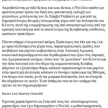
Ακροβατώντας μεταξύ fiction και non-fiction, ο Ντελίλο υφαίνει με
αριστοτεχνικό τρόπο την δική του, φανταστική, εκδοχή των
γεγονότων, μπλέκοντας τον Λι Χάρβεϊ Όσβαλντ με μια από τις
δημοφιλέστερες θεωρίες συνωμοσίας γύρω από την δολοφονία του
Κένεντι, αυτή της ενορχήστρωσης της από απογοητευμένους από την
κρατική πολιτική και από το αποτέλεσμα της Κουβανικής υπόθεσεις,
κρατικών πρακτόρων.
Πάντα υπάρχει ένα μυστικό ακόμη. Πράκτορες του FBI και της CIA
με αρκετή δύναμη στα χέρια τους, παραστρατιωτικές ομάδες που
ανεβάζουν και ρίχνουν κυβερνήσεις στην Λατινική Αμερική,
κοινωνικά απροσάρμοστοι και περιθωριακοί που ζουν στις παρυφές
του Αμερικανικού ονείρου, τύποι που “δε χωνεύουν” τον Κένεντι και
την ήπια πολιτική του στο θέμα της κομμουνιστικής Κούβας
ψάχνουν το εξιλαστήριο θύμα, κάποιον παραπλανημένο και χαμένο
στην αριστερή ιδεολογία, κάποιον εν δυνάμει πράκτορα της Μόσχας,
ένα άτομο στο οποίο, μετά την μοιραια δολοφονία, όλα τα στοιχεία
θα οδηγήσουν σε αυτόν. Έναν άνθρωπο που αν δεν υπάρχει θα
πρέπει να τον δημιουργήσουν.
Enter Lee Harvey Oswald.
Έχοντας χαρακτηριστεί ως ένας από τους πιο ολοκληρωμένους
χαρακτήρες που έχει δημιουργήσει ο Ντελίό, ο μυθιστορηματικός