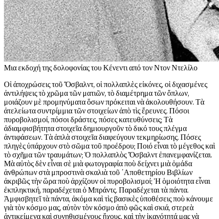
Μ
ια εκδοχή της δολοφονίας του Κένεντι από τον Ντον Ντελίλο
Οἱ ἀποχρώσεις τοῦ Ὄσβαλντ, οἱ πολλαπλὲς εἰκόνες, οἱ διχασμένες
ἀντιλήψεις τὸ χρῶμα τῶν ματιῶν, τὸ διαμέτρημα τῶν ὅπλων,
μοιάζουν μὲ προμηνύματα ὅσων πρόκειται νὰ ἀκολουθήσουν. Τὰ
ἀτελείωτα συντρίμμια τῶν στοιχείων ἀπὸ τὶς ἔρευνες. Πόσοι
πυροβολισμοί, πόσοι δράστες, πόσες κατευθύνσεις; Τὰ
ἀδιαμφισβήτητα στοιχεῖα δημιουργοῦν τὸ δικό τους πλέγμα
ἀντιφάσεων. Τὰ ἁπλὰ στοιχεῖα διαφεύγουν τεκμηρίωσης. Πόσες
πληγὲς ὑπάρχουν στὸ σῶμα τοῦ προέδρου; Ποιό εἶναι τὸ μέγεθος καὶ
τὸ σχῆμα τῶν τραυμάτων; Ὁ πολλαπλὸς Ὄσβαλντ ἐπανεμφανίζεται.
Μὰ αὐτὸς δὲν εἶναι σὲ μιὰ φωτογραφία ποὺ δείχνει μιὰ ὁμάδα
ἀνθρώπων στὰ μπροστινὰ σκαλιὰ τοῦ ᾿Αποθετηρίου Βιβλίων
ἀκριβῶς τὴν ὥρα ποὺ ἀρχίζουν οἱ πυροβολισμοί; Ἡ ὁμοιότητα εἶναι
ἐκπληκτική, παραδέχεται ὁ Μπράντς. Παραδέχεται τὰ πάντα.
Ἀμφισβητεῖ τὰ πάντα, ἀκόμα καὶ τὶς βασικὲς ὑποθέσεις ποὺ κάνουμε
γιὰ τὸν κόσμο μας, αὐτὸν τὸν κόσμο ἀπὸ φῶς καὶ σκιά, στερεὰ
ἀντικείμενα καὶ συνηθισμένους ἤχους, καὶ τὴν ἱκανότητά μας νὰ