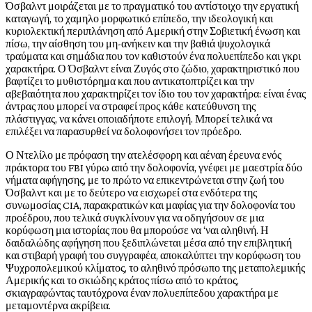
Όσβαλντ μοιράζεται με το πραγματικό του αντίστοιχο την εργατική
καταγωγή, το χαμηλο μορφωτικό επίπεδο, την ιδεολογική και
κυριολεκτική περιπλάνηση από Αμερική στην Σοβιετική ένωση και
πίσω, την αίσθηση του μη-ανήκειν και την βαθιά ψυχολογικά
τραύματα και σημάδια που τον καθιστούν ένα πολυεπίπεδο και γκρι
χαρακτήρα. Ο Όσβαλντ είναι Ζυγός στο ζώδιο, χαρακτηριστικό που
βαφτίζει το μυθιστόρημα και που αντικατοπτρίζει και την
αβεβαιότητα που χαρακτηρίζει τον ίδιο του τον χαρακτήρα: είναι ένας
άντρας που μπορεί να στραφεί προς κάθε κατεύθυνση της
πλάστιγγας, να κάνει οποιαδήποτε επιλογή. Μπορεί τελικά να
επιλέξει να παρασυρθεί να δολοφονήσει τον πρόεδρο.
Ο Ντελίλο με πρόφαση την ατελέσφορη και αέναη έρευνα ενός
πράκτορα του FBI γύρω από την δολοφονία, γνέφει με μαεστρία δύο
νήματα αφήγησης, με το πρώτο να επικεντρώνεται στην ζωή του
Όσβαλντ και με το δεύτερο να εισχωρεί στα ενδότερα της
συνωμοσίας CIA, παρακρατικών και μαφίας για την δολοφονία του
προέδρου, που τελικά συγκλίνουν για να οδηγήσουν σε μια
κορύφωση μια ιστορίας που θα μπορούσε να ‘ναι αληθινή. Η
δαιδαλώδης αφήγηση που ξεδιπλώνεται μέσα από την επιβλητική
και στιβαρή γραφή του συγγραφέα, αποκαλύπτει την κορύφωση του
Ψυχροπολεμικού κλίματος, το αληθινό πρόσωπο της μεταπολεμικής
Αμερικής και το σκιώδης κράτος πίσω από το κράτος,
σκιαγραφώντας ταυτόχρονα έναν πολυεπίπεδου χαρακτήρα με
μεταμοντέρνα ακρίβεια.