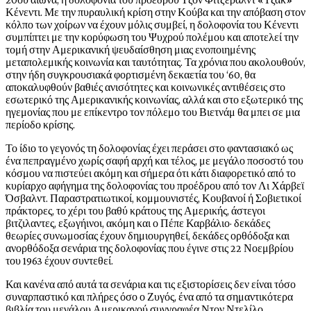
Κένεντι. Με την πυραυλική κρίση στην Κούβα και την απόβαση στον
κόλπο των χοίρων να έχουν μόλις συμβεί, η δολοφονία του Κένεντι
συμπίπτει με την κορύφωση του Ψυχρού πολέμου και αποτελεί την
τομή στην Αμερικανική ψευδαίσθηση μιας ενοποιημένης
μεταπολεμικής κοινωνία και ταυτότητας. Τα χρόνια που ακολουθούν,
στην ήδη συγκρουσιακά φορτισμένη δεκαετία του ‘60, θα
αποκαλυφθούν βαθιές ανισότητες και κοινωνικές αντιθέσεις στο
εσωτερικό της Αμερικανικής κοινωνίας, αλλά και στο εξωτερικό της
ηγεμονίας που με επίκεντρο τον πόλεμο του Βιετνάμ θα μπει σε μια
περίοδο κρίσης.
Το ίδιο το γεγονός τη δολοφονίας έχει περάσει στο φαντασιακό ως
ένα πεπραγμένο χωρίς σαφή αρχή και τέλος, με μεγάλο ποσοστό του
κόσμου να πιστεύει ακόμη και σήμερα ότι κάτι διαφορετικό από το
κυρίαρχο αφήγημα της δολοφονίας του προέδρου από τον Λι Χάρβεϊ
Όσβαλντ. Παραστρατιωτικοί, κομμουνιστές, Κουβανοί ή Σοβιετικοί
πράκτορες, το χέρι του βαθύ κράτους της Αμερικής, άστεγοι
βιτζιλαντες, εξωγήινοι, ακόμη και ο Πέπε Καρβάλιο· δεκάδες
θεωρίες συνωμοσίας έχουν δημιουργηθεί, δεκάδες ορθόδοξα και
ανορθόδοξα σενάρια της δολοφονίας που έγινε στις 22 Νοεμβρίου
του 1963 έχουν συντεθεί.
Και κανένα από αυτά τα σενάρια και τις εξιστορίσεις δεν είναι τόσο
συναρπαστικό και πλήρες όσο ο Ζυγός, ένα από τα σημαντικότερα
βιβλία του μεγάλου Αμερικανού συγγραφέα Ντον Ντελίλο.