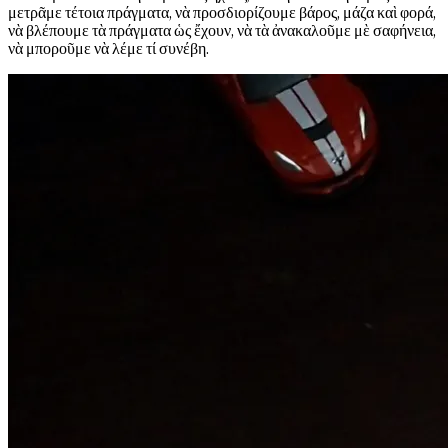
μετρᾶμε τέτοια πράγματα, νὰ προσδιορίζουμε βάρος, μάζα καὶ φορά,
νὰ βλέπουμε τὰ πράγματα ὡς ἔχουν, νὰ τὰ ἀνακαλοῦμε μὲ σαφήνεια,
νὰ μποροῦμε νὰ λέμε τί συνέβη.