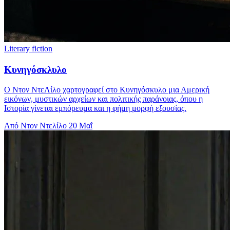
Literary fiction
Κυνηγόσκλυλο
Ο Ντον ΝτεΛίλο χαρτογραφεί στο Κυνηγόσκυλο μια Αμερική
εικόνων, μυστικών αρχείων και πολιτικής παράνοιας, όπου η
Ιστορία γίνεται εμπόρευμα και η φήμη μορφή εξουσίας.
Από Ντον Ντελίλο
20 Μαΐ