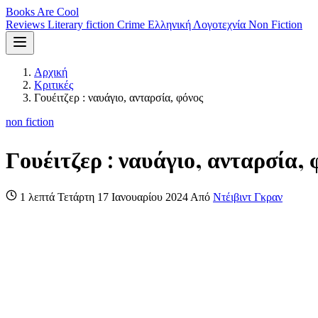
Books Are Cool
Reviews
Literary fiction
Crime
Ελληνική Λογοτεχνία
Non Fiction
Αρχική
Κριτικές
Γουέιτζερ : ναυάγιο, ανταρσία, φόνος
non fiction
Γουέιτζερ : ναυάγιο, ανταρσία, 
1 λεπτά
Τετάρτη 17 Ιανουαρίου 2024
Από
Ντέιβιντ Γκραν