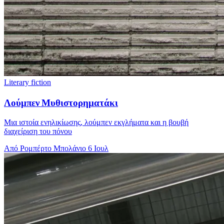
Literary fiction
Λούμπεν Μυθιστορηματάκι
Μια ιστοία ενηλικίωσης, λούμπεν εκγλήματα και η βουβή
διαχείριση του πόνου
Από Ρομπέρτο Μπολάνιο
6 Ιουλ