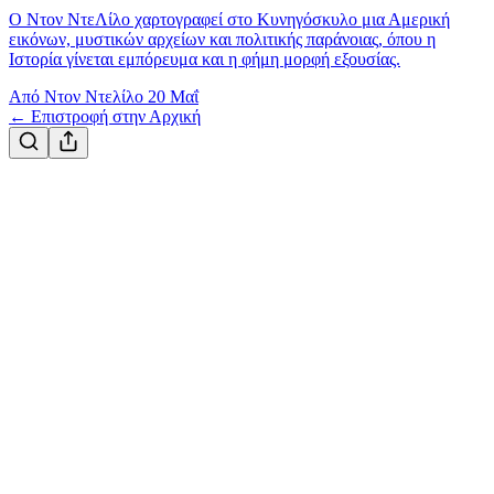
Ο Ντον ΝτεΛίλο χαρτογραφεί στο Κυνηγόσκυλο μια Αμερική
εικόνων, μυστικών αρχείων και πολιτικής παράνοιας, όπου η
Ιστορία γίνεται εμπόρευμα και η φήμη μορφή εξουσίας.
Από Ντον Ντελίλο
20 Μαΐ
← Επιστροφή στην Αρχική