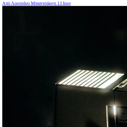
Από Λουτσάνο Μπιαντσάρντι
13 Ιουν