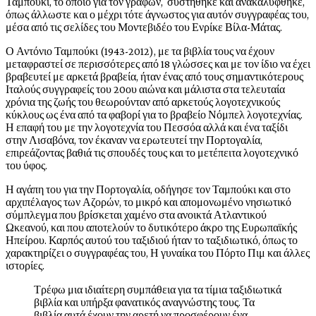
Ταμπούκι, το οποίο για τον γράφων, συστήθηκε και ανακαλύφθηκε,
όπως άλλωστε και ο μέχρι τότε άγνωστος για αυτόν συγγραφέας του,
μέσα από τις σελίδες του Μοντεβιδέο του Ενρίκε Βίλα-Μάτας.
Ο Αντόνιο Ταμπούκι (1943-2012), με τα βιβλία τους να έχουν
μεταφραστεί σε περισσότερες από 18 γλώσσες και με τον ίδιο να έχει
βραβευτεί με αρκετά βραβεία, ήταν ένας από τους σημαντικότερους
Ιταλούς συγγραφείς του 20ου αιώνα και μάλιστα στα τελευταία
χρόνια της ζωής του θεωρούνταν από αρκετούς λογοτεχνικούς
κύκλους ως ένα από τα φαβορί για το βραβείο Νόμπελ λογοτεχνίας.
Η επαφή του με την λογοτεχνία του Πεσσόα αλλά και ένα ταξίδι
στην Λισαβόνα, τον έκαναν να ερωτευτεί την Πορτογαλία,
επιρεάζοντας βαθιά τις σπουδές τους και το μετέπειτα λογοτεχνικό
του ύφος.
Η αγάπη του για την Πορτογαλία, οδήγησε τον Ταμπούκι και στο
αρχιπέλαγος των Αζορών, το μικρό και απομονωμένο νησιωτικό
σύμπλεγμα που βρίσκεται χαμένο στα ανοικτά Ατλαντικού
Ωκεανού, και που αποτελούν το δυτικότερο άκρο της Ευρωπαϊκής
Ηπείρου. Καρπός αυτού του ταξιδιού ήταν το ταξιδιωτικό, όπως το
χαρακτηρίζει ο συγγραφέας του, Η γυναίκα του Πόρτο Πιμ και άλλες
ιστορίες.
Τρέφω μια ιδιαίτερη συμπάθεια για τα τίμια ταξιδιωτικά
βιβλία και υπήρξα φανατικός αναγνώστης τους. Τα
βιβλία αυτά έχουν την αρετή να προσφέρουν ένα