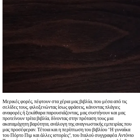
Μερικές φορές, πέφτουν στα χέρια μας βιβλία, που μέσα από τις
σελίδες τους, φιλοξενώντας ίσως φράσεις, κάνοντας πλάγιες
αναφορές ή ξεκάθαρα παρουσιάζοντας, μας συστήνουν και μας
προτείνουν τρίτα βιβλία, δίνοντας στην πρόταση τους μια
ακαταμάχητη βαρύτητα, ανάλογη της αναγνωστικής εμπειρίας που
μας προσέφεραν. Τέτοια και η περίπτωση του βιβλίου “Η γυναίκα
του Πόρτο Πιμ και άλλες ιστορίες”, του Ιταλού συγγραφέα Αντόνιο