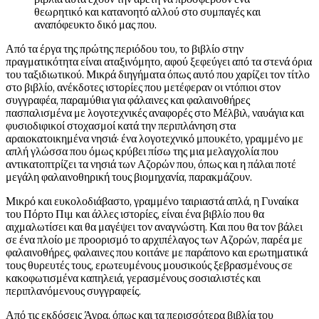
θεωρητικό και κατανοητό αλλού στο συμπαγές και
αναπόφευκτο δικό μας που.
Από τα έργα της πρώτης περιόδου του, το βιβλίο στην
πραγματικότητα είναι αταξινόμητο, αφού ξεφεύγει από τα στενά όρια
του ταξιδιωτικού. Μικρά διηγήματα όπως αυτό που χαρίζει τον τίτλο
στο βιβλίο, ανέκδοτες ιστορίες που μετέφεραν οι ντόπιοι στον
συγγραφέα, παραμύθια για φάλαινες και φαλαινοθήρες
πασπαλισμένα με λογοτεχνικές αναφορές στο Μέλβιλ, ναυάγια και
φυσιοδιφικοί στοχασμοί κατά την περιπλάνηση στα
αραιοκατοικημένα νησιά· ένα λογοτεχνικό μπουκέτο, γραμμένο με
απλή γλώσσα που όμως κρύβει πίσω της μια μελαγχολία που
αντικατοπτρίζει τα νησιά των Αζορών που, όπως και η πάλαι ποτέ
μεγάλη φαλαινοθηρική τους βιομηχανία, παρακμάζουν.
Μικρό και ευκολοδιάβαστο, γραμμένο ταιριαστά απλά, η Γυναίκα
του Πόρτο Πιμ και άλλες ιστορίες, είναι ένα βιβλίο που θα
αιχμαλωτίσει και θα μαγέψει τον αναγνώστη. Και που θα τον βάλει
σε ένα πλοίο με προορισμό το αρχιπέλαγος των Αζορών, παρέα με
φαλαινοθήρες, φαλαινες που κοιτάνε με παράπονο και ερωτηματικά
τους θυρευτές τους, ερωτευμένους μουσικούς ξεβρασμένους σε
κακοφωτισμένα καπηλειά, γερασμένους σοσιαλιστές και
περιπλανόμενους συγγραφείς.
Από τις εκδόσεις Άγρα, όπως και τα περισσότερα βιβλία του