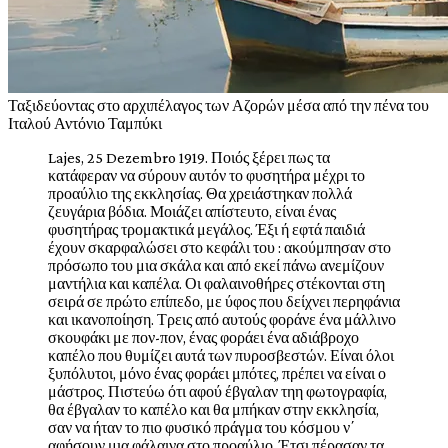
Τ
αξιδεύοντας στο αρχιπέλαγος των Αζορών μέσα από την πένα του
Ιταλού Αντόνιο Ταμπύκι
Lajes, 25 Dezembro 1919. Ποιός ξέρει πως τα
κατάφεραν να σύρουν αυτόν το φυσητήρα μέχρι το
προαύλιο της εκκλησίας. Θα χρειάστηκαν πολλά
ζευγάρια βόδια. Μοιάζει απίστευτο, είναι ένας
φυσητήρας τρομακτικά μεγάλος. Έξι ή εφτά παιδιά
έχουν σκαρφαλώσει στο κεφάλι του : ακούμπησαν στο
πρόσωπο του μια σκάλα και από εκεί πάνω ανεμίζουν
μαντήλια και καπέλα. Οι φαλαινοθήρες στέκονται στη
σειρά σε πρώτο επίπεδο, με ύφος που δείχνει περηφάνια
και ικανοποίηση. Τρεις από αυτούς φοράνε ένα μάλλινο
σκουφάκι με πον-πον, ένας φοράει ένα αδιάβροχο
καπέλο που θυμίζει αυτά των πυροσβεστών. Είναι όλοι
ξυπόλυτοι, μόνο ένας φοράει μπότες, πρέπει να είναι ο
μάστρος. Πιστεύω ότι αφού έβγαλαν τηη φωτογραφία,
θα έβγαλαν το καπέλο και θα μπήκαν στην εκκλησία,
σαν να ήταν το πιο φυσικό πράγμα του κόσμου ν΄
αφήσουν μια φάλαινα στο προαύλιο. Έτσι πέρασαν τα