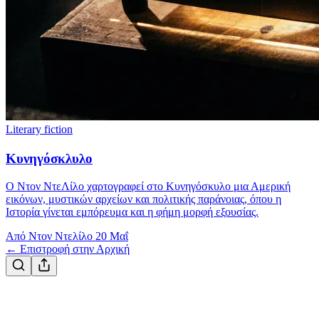
Literary fiction
Κυνηγόσκλυλο
Ο Ντον ΝτεΛίλο χαρτογραφεί στο Κυνηγόσκυλο μια Αμερική
εικόνων, μυστικών αρχείων και πολιτικής παράνοιας, όπου η
Ιστορία γίνεται εμπόρευμα και η φήμη μορφή εξουσίας.
Από Ντον Ντελίλο
20 Μαΐ
← Επιστροφή στην Αρχική