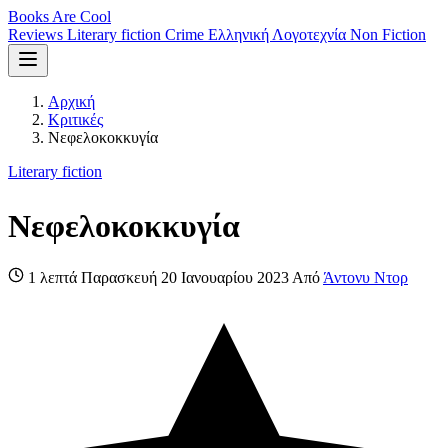
Books Are Cool
Reviews
Literary fiction
Crime
Ελληνική Λογοτεχνία
Non Fiction
Αρχική
Κριτικές
Νεφελοκοκκυγία
Literary fiction
Νεφελοκοκκυγία
1 λεπτά
Παρασκευή 20 Ιανουαρίου 2023
Από
Άντονυ Ντορ