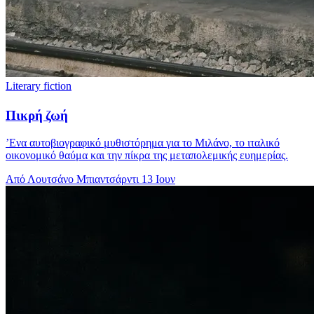
Literary fiction
Πικρή ζωή
’Ενα αυτοβιογραφικό μυθιστόρημα για το Μιλάνο, το ιταλικό
οικονομικό θαύμα και την πίκρα της μεταπολεμικής ευημερίας.
Από Λουτσάνο Μπιαντσάρντι
13 Ιουν