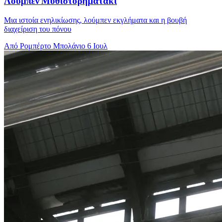
Λούμπεν Μυθιστορηματάκι
Μια ιστοία ενηλικίωσης, λούμπεν εκγλήματα και η βουβή
διαχείριση του πόνου
Από Ρομπέρτο Μπολάνιο
6 Ιουλ