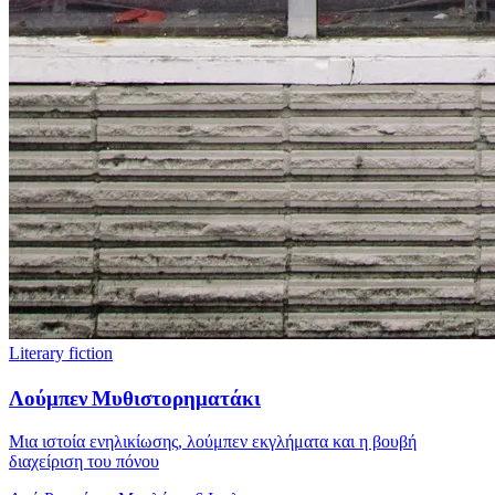
Literary fiction
Λούμπεν Μυθιστορηματάκι
Μια ιστοία ενηλικίωσης, λούμπεν εκγλήματα και η βουβή
διαχείριση του πόνου