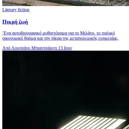
Literary fiction
Πικρή ζωή
’Ενα αυτοβιογραφικό μυθιστόρημα για το Μιλάνο, το ιταλικό
οικονομικό θαύμα και την πίκρα της μεταπολεμικής ευημερίας.
Από Λουτσάνο Μπιαντσάρντι
13 Ιουν