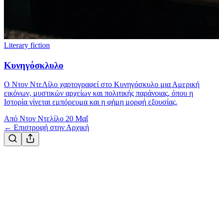
Literary fiction
Κυνηγόσκλυλο
Ο Ντον ΝτεΛίλο χαρτογραφεί στο Κυνηγόσκυλο μια Αμερική
εικόνων, μυστικών αρχείων και πολιτικής παράνοιας, όπου η
Ιστορία γίνεται εμπόρευμα και η φήμη μορφή εξουσίας.
Από Ντον Ντελίλο
20 Μαΐ
← Επιστροφή στην Αρχική