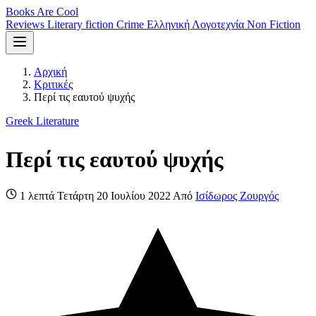
Books Are Cool
Reviews
Literary fiction
Crime
Ελληνική Λογοτεχνία
Non Fiction
Αρχική
Κριτικές
Περί τις εαυτού ψυχής
Greek Literature
Περί τις εαυτού ψυχής
1 λεπτά
Τετάρτη 20 Ιουλίου 2022
Από
Ισίδωρος Ζουργός