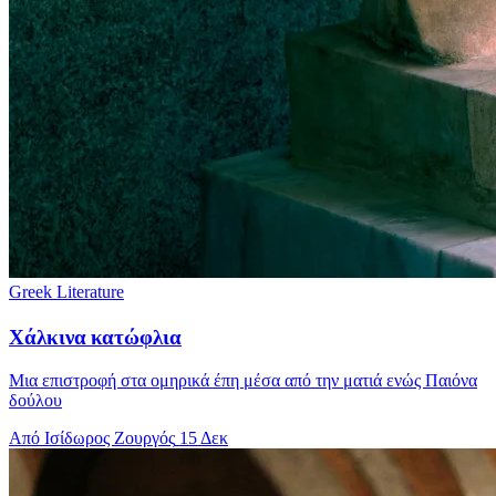
Greek Literature
Χάλκινα κατώφλια
Μια επιστροφή στα ομηρικά έπη μέσα από την ματιά ενώς Παιόνα
δούλου
Από Ισίδωρος Ζουργός
15 Δεκ