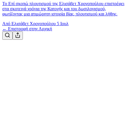
Το Επί σκοπώ πλουτισμού της Ελισάβετ Χρονοπούλου επιστρέφει
στα σκοτεινά χρόνια της Κατοχής και του δωσιλογισμού,
φωτίζοντας μια ατιμώρητη ιστορία βίας, πλουτισμού και λήθης.
Από Ελισάβετ Χρονοπούλου
5 Ιουλ
← Επιστροφή στην Αρχική