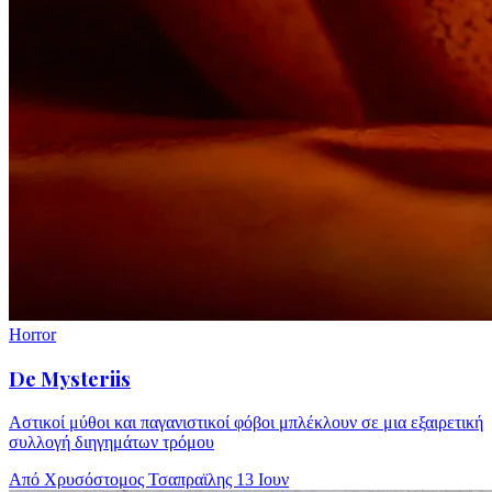
Horror
De Mysteriis
Αστικοί μύθοι και παγανιστικοί φόβοι μπλέκλουν σε μια εξαιρετική
συλλογή διηγημάτων τρόμου
Από Χρυσόστομος Τσαπραϊλης
13 Ιουν