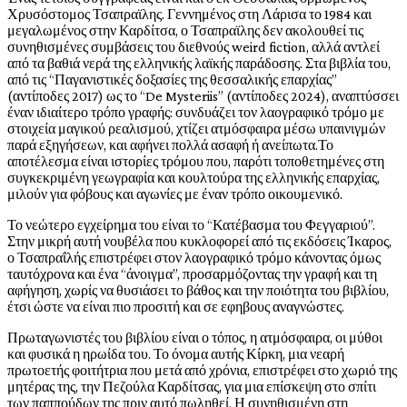
Χρυσόστομος Τσαπραϊλης. Γεννημένος στη Λάρισα το 1984 και
μεγαλωμένος στην Καρδίτσα, ο Τσαπραϊλης δεν ακολουθεί τις
συνηθισμένες συμβάσεις του διεθνούς weird fiction, αλλά αντλεί
από τα βαθιά νερά της ελληνικής λαϊκής παράδοσης. Στα βιβλία του,
από τις “Παγανιστικές δοξασίες της θεσσαλικής επαρχίας”
(αντίποδες 2017) ως το “De Mysteriis” (αντίποδες 2024), αναπτύσσει
έναν ιδιαίτερο τρόπο γραφής: συνδυάζει τον λαογραφικό τρόμο με
στοιχεία μαγικού ρεαλισμού, χτίζει ατμόσφαιρα μέσω υπαινιγμών
παρά εξηγήσεων, και αφήνει πολλά ασαφή ή ανείπωτα.Το
αποτέλεσμα είναι ιστορίες τρόμου που, παρότι τοποθετημένες στη
συγκεκριμένη γεωγραφία και κουλτούρα της ελληνικής επαρχίας,
μιλούν για φόβους και αγωνίες με έναν τρόπο οικουμενικό.
Το νεώτερο εγχείρημα του είναι το “Κατέβασμα του Φεγγαριού”.
Στην μικρή αυτή νουβέλα που κυκλοφορεί από τις εκδόσεις Ίκαρος,
ο Τσαπραΐλής επιστρέφει στον λαογραφικό τρόμο κάνοντας όμως
ταυτόχρονα και ένα “άνοιγμα”, προσαρμόζοντας την γραφή και τη
αφήγηση, χωρίς να θυσιάσει το βάθος και την ποιότητα του βιβλίου,
έτσι ώστε να είναι πιο προσιτή και σε εφηβους αναγνώστες.
Πρωταγωνιστές του βιβλίου είναι ο τόπος, η ατμόσφαιρα, οι μύθοι
και φυσικά η ηρωίδα του. Το όνομα αυτής Κίρκη, μια νεαρή
πρωτοετής φοιτήτρια που μετά από χρόνια, επιστρέφει στο χωριό της
μητέρας της, την Πεζούλα Καρδίτσας, για μια επίσκεψη στο σπίτι
των παππούδων της πριν αυτό πωληθεί. Η συνηθισμένη στη