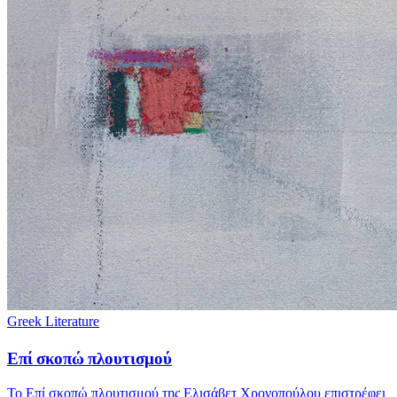
Greek Literature
Επί σκοπώ πλουτισμού
Το Επί σκοπώ πλουτισμού της Ελισάβετ Χρονοπούλου επιστρέφει