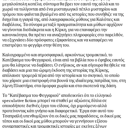
μεγαλούπολη κοπέλα, σύντομα θα βρει τον εαυτό της αλλά και το
χωριό να τυλίγονται από ένα μυσταγωγικό πέπλο μυστηρίου και
τρόμου που φαίνεται βγαλμένο από τις ιστορίες που συνήθιζε να της
διηγείται η γιαγιά της, από λαογραφικούς μύθους για Καλότιες και
διαβόλους. Τα σύνορα μεταξύ πραγματικότητα και μύθων αρχίζουν
να γίνονται δισδιάκριτα και η Κίρκη, για να επαναφέρει την
κανονικότητα, θα πρέπει να αναζητήσει πληροφορίες στο παρελθόν,
να εξιχνιάσει δύο πρόσφατες εξαφανίσεις και να καταφέρει να
επιστρέψει το φεγγάρι στην θέση του.
Καλογραμμένο και ατμοσφαιρικό, αρκούντως τρομακτικό, το
Κατέβασμα του Φεγγαριού, είναι από τα βιβλία που ο έφηβος εαυτός
μου θα λάτρευε να διαβάσει. Ο ενήλικος, αν και σίγουρα θα ήθελε να
διαβάσει και μια πιο ώριμη έκδοση της ιστορίας της Κίρκης,
απόλαυσε τρομερά πέρα από την ιστορία και το σκηνικό, το οποίο
του χάρισε μια επιστροφή στα βουνά της ιδιαίτερης πατρίδας του, στη
λίμνη Πλαστήρα, στα όμορφα χωρία και στα σκοτεινά της δάση.
Το "Κατέβασμα του Φεγγαριού" αποδεικνύει ότι το ελληνικό
speculative fiction μπορεί να σταθεί με αξιώσεις δίπλα σε
οποιοδήποτε διεθνές έργο του είδους, όχι μιμούμενο αλλά
προτείνοντας κάτι γνήσιο και διαφορετικό. ‘Εργα σαν αυτό του
Τσαπραϊλή υπενθυμίζουν ότι οι δικές μας παραδόσεις, οι δικοί μας
τόποι και οι δικοί μας μύθοι μπορούν να γεννήσουν εξίσου
συναρπαστικές και τρομακτικές ιστορίες με εκείνες ξένων