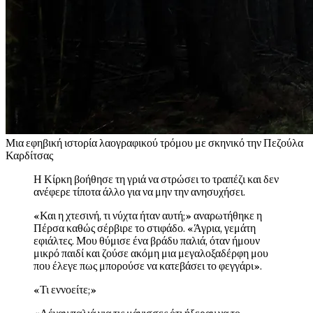
Μ
ια εφηβική ιστορία λαογραφικού τρόμου με σκηνικό την Πεζούλα
Καρδίτσας
Η Κίρκη βοήθησε τη γριά να στρώσει το τραπέζι και δεν
ανέφερε τίποτα άλλο για να μην την ανησυχήσει.
«Και η χτεσινή, τι νύχτα ήταν αυτή;» αναρωτήθηκε η
Πέρσα καθώς σέρβιρε το στιφάδο. «Άγρια, γεμάτη
εφιάλτες. Μου θύμισε ένα βράδυ παλιά, όταν ήμουν
μικρό παιδί και ζούσε ακόμη μια μεγαλοξαδέρφη μου
που έλεγε πως μπορούσε να κατεβάσει το φεγγάρι».
«Τι εννοείτε;»