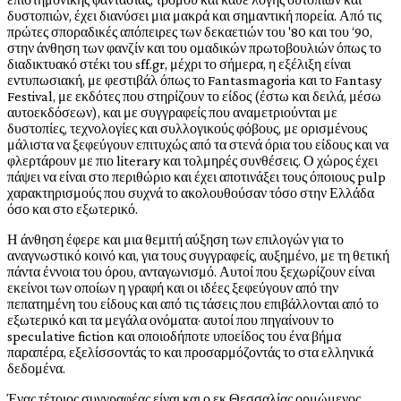
δυστοπιών, έχει διανύσει μια μακρά και σημαντική πορεία. Από τις
πρώτες σποραδικές απόπειρες των δεκαετιών του '80 και του ‘90,
στην άνθηση των φανζίν και του ομαδικών πρωτοβουλιών όπως το
διαδικτυακό στέκι του sff.gr, μέχρι το σήμερα, η εξέλιξη είναι
εντυπωσιακή, με φεστιβάλ όπως το Fantasmagoria και το Fantasy
Festival, με εκδότες που στηρίζουν το είδος (έστω και δειλά, μέσω
αυτοεκδόσεων), και με συγγραφείς που αναμετριούνται με
δυστοπίες, τεχνολογίες και συλλογικούς φόβους, με ορισμένους
μάλιστα να ξεφεύγουν επιτυχώς από τα στενά όρια του είδους και να
φλερτάρουν με πιο literary και τολμηρές συνθέσεις. Ο χώρος έχει
πάψει να είναι στο περιθώριο και έχει αποτινάξει τους όποιους pulp
χαρακτηρισμούς που συχνά το ακολουθούσαν τόσο στην Ελλάδα
όσο και στο εξωτερικό.
Η άνθηση έφερε και μια θεμιτή αύξηση των επιλογών για το
αναγνωστικό κοινό και, για τους συγγραφείς, αυξημένο, με τη θετική
πάντα έννοια του όρου, ανταγωνισμό. Αυτοί που ξεχωρίζουν είναι
εκείνοι των οποίων η γραφή και οι ιδέες ξεφεύγουν από την
πεπατημένη του είδους και από τις τάσεις που επιβάλλονται από το
εξωτερικό και τα μεγάλα ονόματα· αυτοί που πηγαίνουν το
speculative fiction και οποιοδήποτε υποείδος του ένα βήμα
παραπέρα, εξελίσσοντάς το και προσαρμόζοντάς το στα ελληνικά
δεδομένα.
Ένας τέτοιος συγγραφέας είναι και ο εκ Θεσσαλίας ορμώμενος