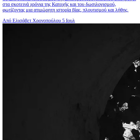
στα σκοτεινά χρόνια της Κατοχής και του δωσιλογισμού,
φωτίζοντας μια ατιμώρητη ιστορία βίας, πλουτισμού και λήθης.
Από Ελισάβετ Χρονοπούλου
5 Ιουλ