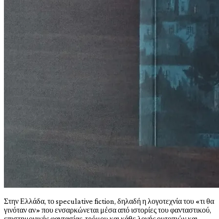
Στην Ελλάδα, το speculative fiction, δηλαδή η λογοτεχνία του «τι θα
γινόταν αν» που ενσαρκώνεται μέσα από ιστορίες του φανταστικού,
επιστημονικής φαντασίας, τρόμου και κάθε λογής ουτοπιών και