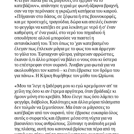
«Λέγαν παλιά για τις μάγισσες ότι ήξεραν να το
κατεβάζουν», απάντησε η γριά με φωνή άξαφνα βραχνή,
σαν να την περόνιασε η γκριζωπή κατήφεια του καιρού.
«Πήγαιναν στο δάσος, σε ξέφωτα ή στις βουνοκορφές,
και με προσευχές, τραγούδια, δώρα και απειλές έκαναν
το φεγγάρι να κατέβει σε μια λεκάνη με νερό ή σ' έναν
καθρέφτη, σ' ένα γυαλί, στο νερό του πηγαδιού ή
οπουδήποτε αλλού μπορούσε να πιαστεί η
αντανάκλασή του. Έτσι όπως το 'χαν κατεβασμένο
έλεγαν πως έπλεκαν μάγια με το φως του και άρμεγαν
το γάλα του. Έφτιαχναν φίλτρα, γιάτρευαν αρρώστιες,
έκαναν ό,τι άλλο μπορεί να βάλει ο νους σου κι ύστερα
το επέστρεφαν στον ουρανό. Άναβαν μια φωτιά για να
ακολουθήσει τον καπνό – κι έτσι έβρισκε τον δρόμο του
για πάνω». Η Κίρκη θυμήθηκε τον μύθο του Ωρίωνα.
«Μου τα 'λεγε η ξαδέρφη μου κι εγώ κρεμόμουν απ' τα
χείλη της όσο κι αν έτρεμα αργότερα, όταν βράδιαζε κι
ήμουν μόνη στο κρεβάτι. Μου έλεγε πως όσο λάμπει το
φεγγάρι, διάβολοι, Καλότυχες και άλλα μύρια πλάσματα
δεν τολμάν να ξεμυτίσουν. Μα όταν οι μάγισσες το
κατέβαζαν από τον ουρανό, τότε έβρισκε ευκαιρία όλος
αυτός ο συρφετός και έβγαινε μέσα στη νύχτα για να
βασανίσει τους ανθρώπους. Ξύπναγε η ανάποδη μεριά
της πλάσης, αυτή που κανονικά βρίσκεται πέρα από τη