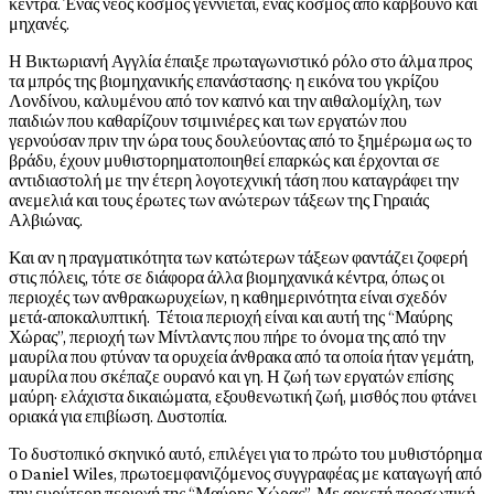
κέντρα. Ένας νέος κόσμος γεννιέται, ένας κόσμος από κάρβουνο και
μηχανές.
Η Βικτωριανή Αγγλία έπαιξε πρωταγωνιστικό ρόλο στο άλμα προς
τα μπρός της βιομηχανικής επανάστασης· η εικόνα του γκρίζου
Λονδίνου, καλυμένου από τον καπνό και την αιθαλομίχλη, των
παιδιών που καθαρίζουν τσιμινιέρες και των εργατών που
γερνούσαν πριν την ώρα τους δουλεύοντας από το ξημέρωμα ως το
βράδυ, έχουν μυθιστορηματοποιηθεί επαρκώς και έρχονται σε
αντιδιαστολή με την έτερη λογοτεχνική τάση που καταγράφει την
ανεμελιά και τους έρωτες των ανώτερων τάξεων της Γηραιάς
Αλβιώνας.
Και αν η πραγματικότητα των κατώτερων τάξεων φαντάζει ζοφερή
στις πόλεις, τότε σε διάφορα άλλα βιομηχανικά κέντρα, όπως οι
περιοχές των ανθρακωρυχείων, η καθημερινότητα είναι σχεδόν
μετά-αποκαλυπτική. Τέτοια περιοχή είναι και αυτή της “Μαύρης
Χώρας”, περιοχή των Μίντλαντς που πήρε το όνομα της από την
μαυρίλα που φτύναν τα ορυχεία άνθρακα από τα οποία ήταν γεμάτη,
μαυρίλα που σκέπαζε ουρανό και γη. Η ζωή των εργατών επίσης
μαύρη· ελάχιστα δικαιώματα, εξουθενωτική ζωή, μισθός που φτάνει
οριακά για επιβίωση. Δυστοπία.
Το δυστοπικό σκηνικό αυτό, επιλέγει για το πρώτο του μυθιστόρημα
ο Daniel Wiles, πρωτοεμφανιζόμενος συγγραφέας με καταγωγή από
την ευρύτερη περιοχή της “Μαύρης Χώρας”. Με αρκετή προσωπική