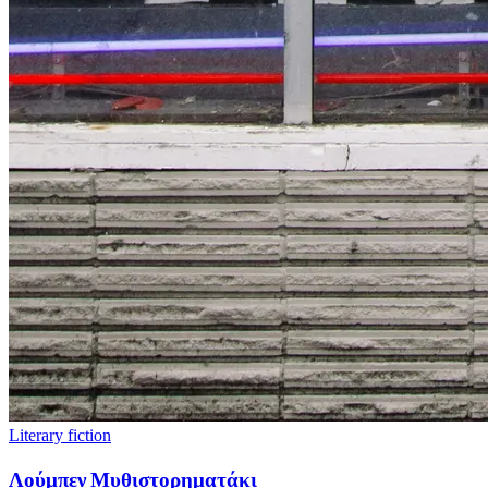
Literary fiction
Λούμπεν Μυθιστορηματάκι