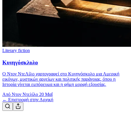
Literary fiction
Κυνηγόσκλυλο
Ο Ντον ΝτεΛίλο χαρτογραφεί στο Κυνηγόσκυλο μια Αμερική
εικόνων, μυστικών αρχείων και πολιτικής παράνοιας, όπου η
Ιστορία γίνεται εμπόρευμα και η φήμη μορφή εξουσίας.
Από Ντον Ντελίλο
20 Μαΐ
← Επιστροφή στην Αρχική