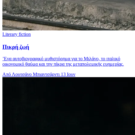
Literary fiction
Πικρή ζωή
’Ενα αυτοβιογραφικό μυθιστόρημα για το Μιλάνο, το ιταλικό
οικονομικό θαύμα και την πίκρα της μεταπολεμικής ευημερίας.
Από Λουτσάνο Μπιαντσάρντι
13 Ιουν