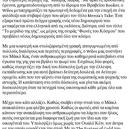
έρευνα, χρηματοδοτούμενη από το ίδρυμα του Βραβείου Booker, ο
Wiles μετασχηματίζει τα πρωτογενή δεδομένα για την εποχή σε ένα
φιλόδοξο και στιβαρό έργο που φέρει τον τίτλο Mercia's Take. Ένα
εξαιρετικό πρώτο δείγμα γραφής ενός νέου δημιουργού που
μεταφέρεται στα ελληνικά από τις εκδόσεις Διόπτρα, υπό τον τίτλο
“Το μερίδιο της γης”, ως μέρος της σειράς “Φωνές του Κόσμου” που
προβάλει νέους δημιουργούς από όλο τον κόσμο.
Με μια κοφτερή και στυλιζαρισμένη γραφή, απογυμνωμένη από
πολλούς διαλόγους και περιττές περιγραφές, ο Wiles μας συστήνει
τον Μάικλ Κας, έναν ανθρακωρύχο που καθημερινά κατεβαίνει στα
έγκατα της γης για να βγάλει το ψωμί του. Εσχάτως δύο φορές,
καθώς συσχετίζει την δική του δύσκολη ζωή με την έλλειψη
εκπαίδευσης και για αυτό βρίσκει δεύτερη δουλειά, σε δεύτερο
ορυχείο, κάτι που τον φέρνει στα όρια της σωματικής και ψυχικής του
αντοχής. Η κατάσταση στο σπίτι δύσκολη, και γίνεται ακόμη
δυσκολότερη όταν τα πενιχρά τους οικονομικά κάθε μέρα, όλο και
περισσότερο.
Μέχρι που κάτι αλλάζει. Καθώς σκάβει στην στοά του, ο Μάικλ
ανακαλύπτει μια φλέβα χρυσού. Καθώς οι φωτιές από τα καμίνια
κάνουν την ανακάλυψη του ανθρακωρύχου να λάμπει σαν ήλιος,
αυτός ονειρεύεται μια διαφορετική ζωή για τον ίδιο και την
οικογένειά του. Υπολογίζει όμως χωρίς τον Ουαλό Κέιν, τον άντρα
με τον οποίο μοιράζεται την στοά. Με το The Ecstasy of Gold του