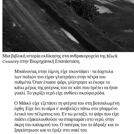
Μ
ια βιβλική ιστορία εκδίκησης στα ανθρακορυχεία της Black
Country στην Βιομηχανική Επανάσταση.
Μπαίνοντας στην λίμνη, είχε σκοντάψει - τα δαχτυλα
των ποδιών του είχαν γλιστρήσει στην πέτρα του
πυθμένα. Όταν έπιασε ψάρι, γλίστρησε κι έκοψε το
κάτω μέρος της φτέρνας του σε κάτι που πρέπει να ήταν
γυαλί. Το γκρίζο νερό είχε ανθίσει σκούρα ρόδα.
Ο Μάικλ είχε εξετάσει τη φτέρνα του στη βοτσαλωμένη
όχθη. Είχε δει το αίμα ν’ αναβλύζει πάνω στο γδαρμένο
λευκό του πέλματος του. Εν τω μεταξύ, το ψάρι που είχε
πιάσει εξακολουθούσε να σπαρταράει στο νερό, στην
άκρη του καλαμιού του. Ο πατέρας του το άδραξε και το
ξαγκίστρωσε και το έριξε στο σακί του.