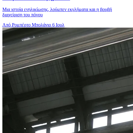
Μια ιστοία ενηλικίωσης, λούμπεν εκγλήματα και η βουβή
διαχείριση του πόνου
Από Ρομπέρτο Μπολάνιο
6 Ιουλ