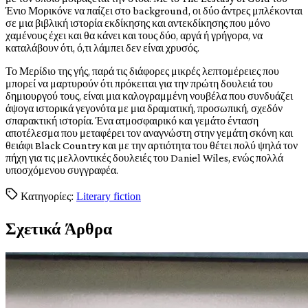
Ένιο Μορικόνε να παίζει στο background, οι δύο άντρες μπλέκονται
σε μια βιβλική ιστορία εκδίκησης και αντεκδίκησης που μόνο
χαμένους έχει και θα κάνει και τους δύο, αργά ή γρήγορα, να
καταλάβουν ότι, ό,τι λάμπει δεν είναι χρυσός.
Το Μερίδιο της γής, παρά τις διάφορες μικρές λεπτομέρειες που
μπορεί να μαρτυρούν ότι πρόκειται για την πρώτη δουλειά του
δημιουργού τους, είναι μια καλογραμμένη νουβέλα που συνδυάζει
άψογα ιστορικά γεγονότα με μια δραματική, προσωπική, σχεδόν
σπαρακτική ιστορία. Ένα ατμοσφαιρικό και γεμάτο ένταση
αποτέλεσμα που μεταφέρει τον αναγνώστη στην γεμάτη σκόνη και
θειάφι Black Country και με την αρτιότητα του θέτει πολύ ψηλά τον
πήχη για τις μελλοντικές δουλειές του Daniel Wiles, ενώς πολλά
υποσχόμενου συγγραφέα.
Κατηγορίες:
Literary fiction
Σχετικά Άρθρα