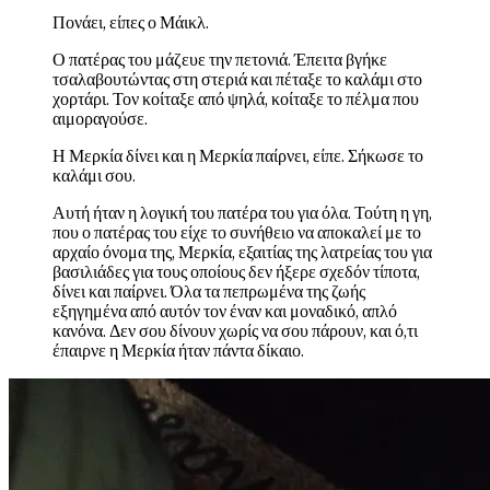
Πονάει, είπες ο Μάικλ.
Ο πατέρας του μάζευε την πετονιά. Έπειτα βγήκε
τσαλαβουτώντας στη στεριά και πέταξε το καλάμι στο
χορτάρι. Τον κοίταξε από ψηλά, κοίταξε το πέλμα που
αιμοραγούσε.
Η Μερκία δίνει και η Μερκία παίρνει, είπε. Σήκωσε το
καλάμι σου.
Αυτή ήταν η λογική του πατέρα του για όλα. Τούτη η γη,
που ο πατέρας του είχε το συνήθειο να αποκαλεί με το
αρχαίο όνομα της, Μερκία, εξαιτίας της λατρείας του για
βασιλιάδες για τους οποίους δεν ήξερε σχεδόν τίποτα,
δίνει και παίρνει. Όλα τα πεπρωμένα της ζωής
εξηγημένα από αυτόν τον έναν και μοναδικό, απλό
κανόνα. Δεν σου δίνουν χωρίς να σου πάρουν, και ό,τι
έπαιρνε η Μερκία ήταν πάντα δίκαιο.