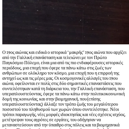
Ο 19ος αιώνας και ειδικά ο ιστορικά “μακρής” 19ος αιώνα που αρχίζει
από την Γαλλική επανάσταση και τελειώνει με τον Πρώτο
Παγκόσμιο Πόλεμο, είναι μια από τις πιο ενδιαφέρουσες ιστορικές
περιόδους, μια εποχή που έφερε τα πάνω κάτω στις ζωές των
ανθρώπων σε ολόκληρο τον κόσμο, μια εποχή που η επιρροή της
αντηχεί ως και τις μέρες μας. Οι κοσμογονικές αλλαγές του 19ου
αιώνα, οφείλονται εν πολίς στις δύο σημαντικές επαναστάσεις που
συντελέστηκαν κατά τη διάρκεια του, την Γαλλική επανάσταση, που
υπεραπλουστεύοντας, έφερε τα πάνω κάτω στην πολιτικοκοινωνική
δομή της κοινωνίας, και στην βιομηχανική, που(επίσης
υπεραπλουστεύοντας) άλλαξε τον τρόπο ζωής του μεγαλύτερου
ποσοστού του πληθυσμού των χωρών όπου συντελέστηκε. Νέοι
τρόποι παραγωγής, νέες μορφές ιδιοκτησίας και νέες σχέσεις ισχύος,
μετέτρεψαν τους αγρότες σε εργάτες, του οδήγησαν να
μεταναστεύσουν από την ύπαιθρο στις πόλεις και τα βιομηχανικά