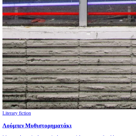
Literary fiction
Λούμπεν Μυθιστορηματάκι