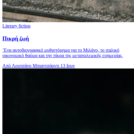
Literary fiction
Πικρή ζωή
’Ενα αυτοβιογραφικό μυθιστόρημα για το Μιλάνο, το ιταλικό
οικονομικό θαύμα και την πίκρα της μεταπολεμικής ευημερίας.
Από Λουτσάνο Μπιαντσάρντι
13 Ιουν