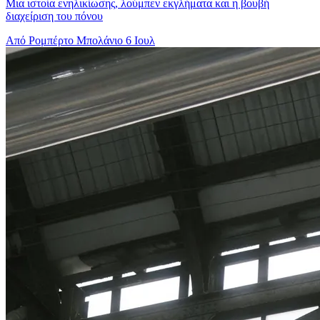
Μια ιστοία ενηλικίωσης, λούμπεν εκγλήματα και η βουβή
διαχείριση του πόνου
Από Ρομπέρτο Μπολάνιο
6 Ιουλ