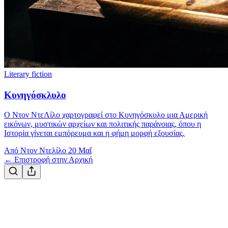
Literary fiction
Κυνηγόσκλυλο
Ο Ντον ΝτεΛίλο χαρτογραφεί στο Κυνηγόσκυλο μια Αμερική
εικόνων, μυστικών αρχείων και πολιτικής παράνοιας, όπου η
Ιστορία γίνεται εμπόρευμα και η φήμη μορφή εξουσίας.
Από Ντον Ντελίλο
20 Μαΐ
← Επιστροφή στην Αρχική