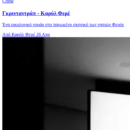
Crime
Γκρινταντράπ - Καρύλ Φερέ
Ένα οικολογικό νουάρ στο παγωμένο σκηνικό των νησιών Φερόε
Από Καρύλ Φερέ
26 Απρ