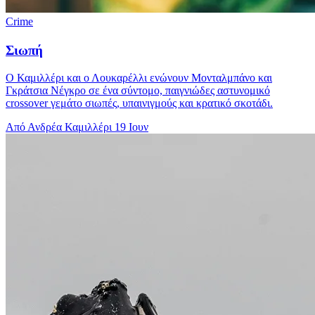
Crime
Σιωπή
Ο Καμιλλέρι και ο Λουκαρέλλι ενώνουν Μονταλμπάνο και
Γκράτσια Νέγκρο σε ένα σύντομο, παιγνιώδες αστυνομικό
crossover γεμάτο σιωπές, υπαινιγμούς και κρατικό σκοτάδι.
Από Ανδρέα Καμιλλέρι
19 Ιουν