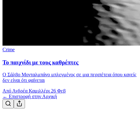
Crime
Το παιχνίδι με τους καθρέπτες
Ο Σάλβο Μονταλμπάνο μπλεγμένος σε μια περιπέτεια όπου κανείς
δεν είναι ότι φαίνεται
Από Ανδρέα Καμιλλέρι
26 Φεβ
← Επιστροφή στην Αρχική