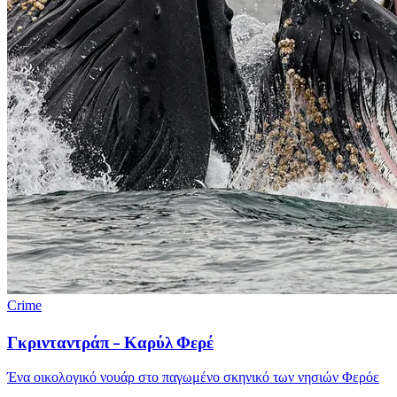
Crime
Γκρινταντράπ - Καρύλ Φερέ
Ένα οικολογικό νουάρ στο παγωμένο σκηνικό των νησιών Φερόε