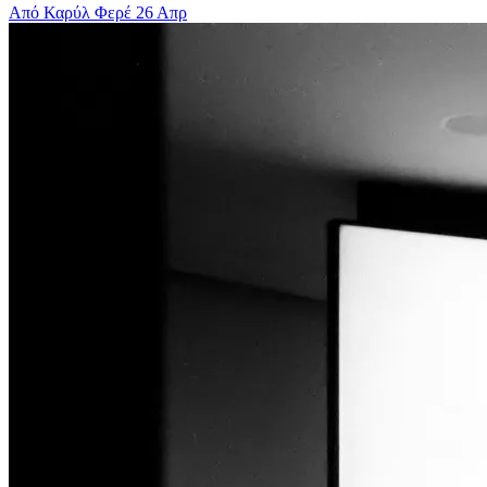
Από Καρύλ Φερέ
26 Απρ