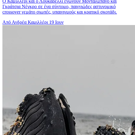
Ο Καμιλλέρι και ο Λουκαρέλλι ενώνουν Μονταλμπάνο και
Γκράτσια Νέγκρο σε ένα σύντομο, παιγνιώδες αστυνομικό
crossover γεμάτο σιωπές, υπαινιγμούς και κρατικό σκοτάδι.
Από Ανδρέα Καμιλλέρι
19 Ιουν