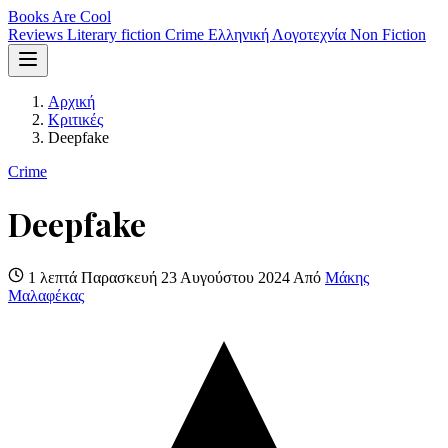
Books Are Cool
Reviews
Literary fiction
Crime
Ελληνική Λογοτεχνία
Non Fiction
Αρχική
Κριτικές
Deepfake
Crime
Deepfake
1 λεπτά
Παρασκευή 23 Αυγούστου 2024
Από
Μάκης
Μαλαφέκας