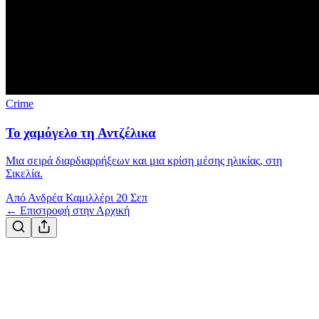
Crime
Το χαμόγελο τη Αντζέλικα
Μια σειρά διαρδιαρρήξεων και μια κρίση μέσης ηλικίας, στη
Σικελία.
Από Ανδρέα Καμιλλέρι
20 Σεπ
← Επιστροφή στην Αρχική