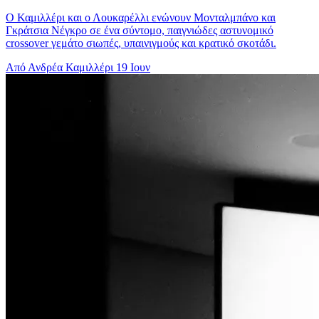
Ο Καμιλλέρι και ο Λουκαρέλλι ενώνουν Μονταλμπάνο και
Γκράτσια Νέγκρο σε ένα σύντομο, παιγνιώδες αστυνομικό
crossover γεμάτο σιωπές, υπαινιγμούς και κρατικό σκοτάδι.
Από Ανδρέα Καμιλλέρι
19 Ιουν