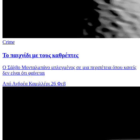
Crime
Το παιχνίδι με τους καθρέπτες
Ο Σάλβο Μονταλμπάνο μπλεγμένος σε μια περιπέτεια όπου κανείς
δεν είναι ότι φαίνεται
Από Ανδρέα Καμιλλέρι
26 Φεβ