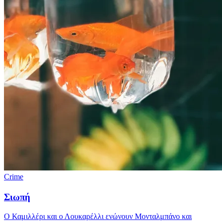
Crime
Σιωπή
Ο Καμιλλέρι και ο Λουκαρέλλι ενώνουν Μονταλμπάνο και