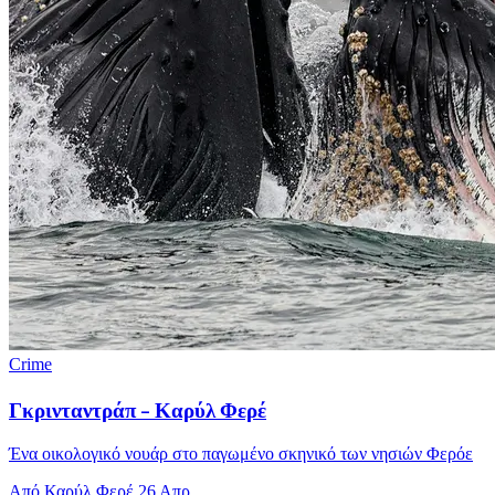
Crime
Γκρινταντράπ - Καρύλ Φερέ
Ένα οικολογικό νουάρ στο παγωμένο σκηνικό των νησιών Φερόε
Από Καρύλ Φερέ
26 Απρ