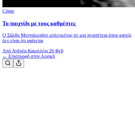
Crime
Το παιχνίδι με τους καθρέπτες
Ο Σάλβο Μονταλμπάνο μπλεγμένος σε μια περιπέτεια όπου κανείς
δεν είναι ότι φαίνεται
Από Ανδρέα Καμιλλέρι
26 Φεβ
← Επιστροφή στην Αρχική