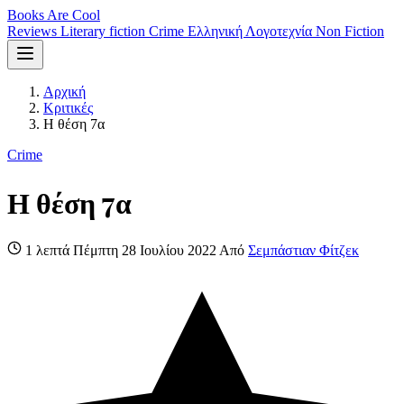
Books Are Cool
Reviews
Literary fiction
Crime
Ελληνική Λογοτεχνία
Non Fiction
Αρχική
Κριτικές
Η θέση 7α
Crime
Η θέση 7α
1 λεπτά
Πέμπτη 28 Ιουλίου 2022
Από
Σεμπάστιαν Φίτζεκ