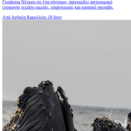
Γκράτσια Νέγκρο σε ένα σύντομο, παιγνιώδες αστυνομικό
crossover γεμάτο σιωπές, υπαινιγμούς και κρατικό σκοτάδι.
Από Ανδρέα Καμιλλέρι
19 Ιουν