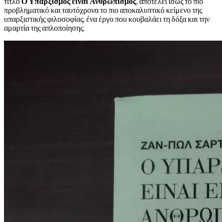
τίτλο
Ο Υπαρξισμός είναι Ανθρωπισμός
, αποτελεί ίσως το πιο
προβληματικό και ταυτόχρονα το πιο αποκαλυπτικό κείμενο της
υπαρξιστικής φιλοσοφίας, ένα έργο που κουβαλάει τη δόξα και την
αμαρτία της απλοποίησης.