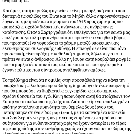
ανθρωπισμός.
Και όμως, αυτή ακριβώς η αγωνία, εκείνη η υπαρξιακή ναυτία που
διαπερνά τις σελίδες του Είναι και το Μηδέν άλλων προγενέστερων
έργων του, μετριάζεται στην ομιλία του 1945 προς χάριν μιας πιο
αισιόδοξης, σχεδόν διδακτικής ανάγνωσης της ανθρώπινης
κατάστασης. Όταν ο Σαρτρ γράφει ότι επιλέγοντας για τον εαυτό μας
επιλέγουμε για όλη την ανθρωπότητα, προσθέτει ένα ηθικό βάρος
που προσπαθεί να γεφυρώσει το χάσμα μεταξύ υποκειμενικής
ελευθερίας και συλλογικής ευθύνης. Η επιλογή δεν είναι πια μόνο
προσωπική, είναι πράξη με καθολική σημασία, δήλωση για το τι
πρέπει να είναι ο άνθρωπος. Αλλά η γέφυρα αυτή κουβαλάει ρωγμές
που οι μαρξιστές κριτικοί του, ακόμα και αυτοί που αργότερα θα
έγιναν πολιτικοί του σύντροφοι, αντιλήφθηκαν αμέσως.
Το πρόβλημα είναι ότι η ομιλία, στην προσπάθειά της να κάνει την
υπαρξιστική φιλοσοφία προσβάσιμη, δημιούργησε έναν υπαρξισμό
που θα μπορούσε να διαβαστεί ως εγχειρίδιο, ως σύστημα, ως
σχεδόν θρησκεία του εγώ. Και η παρανόηση αυτή θα στοίχειωνε τον
Σαρτρ για το υπόλοιπο της ζωής του. Διότι το κείμενο, απαλλαγμένο
από την οντολογική πυκνότητα του θεμελιώδους έργου του,
μετατράπηκε σε ένα είδος pop trend, με τα καπνισμένα καφενεία
του Σαν Ζερμέν να γεμίζουν με νέους ντυμένους στα μαύρα που
συζητούσαν για αυθεντικότητα χωρίς να έχουν αντικρίσει το τέρας
της κακής πίστης στον καθρέφτη, χωρίς να έχουν νιώσει το βάρος της
ελευθερίας ως κατάρα και όχι ως απελευθέρωση.