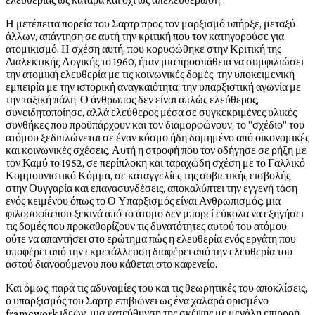
Η μετέπειτα πορεία του Σαρτρ προς τον μαρξισμό υπήρξε, μεταξύ
άλλων, απάντηση σε αυτή την κριτική που τον κατηγορούσε για
ατομικισμό. Η σχέση αυτή, που κορυφώθηκε στην Κριτική της
Διαλεκτικής Λογικής το 1960, ήταν μια προσπάθεια να συμφιλιώσει
την ατομική ελευθερία με τις κοινωνικές δομές, την υποκειμενική
εμπειρία με την ιστορική αναγκαιότητα, την υπαρξιστική αγωνία με
την ταξική πάλη. Ο άνθρωπος δεν είναι απλώς ελεύθερος,
συνειδητοποίησε, αλλά ελεύθερος μέσα σε συγκεκριμένες υλικές
συνθήκες που προϋπάρχουν και τον διαμορφώνουν, το "σχέδιο" του
ατόμου ξεδιπλώνεται σε έναν κόσμο ήδη δομημένο από οικονομικές
και κοινωνικές σχέσεις. Αυτή η στροφή που τον οδήγησε σε ρήξη με
τον Καμύ το 1952, σε περίπλοκη και ταραχώδη σχέση με το Γαλλικό
Κομμουνιστικό Κόμμα, σε καταγγελίες της σοβιετικής εισβολής
στην Ουγγαρία και επανασυνδέσεις, αποκαλύπτει την εγγενή τάση
ενός κειμένου όπως το Ο Υπαρξισμός είναι Ανθρωπισμός: μια
φιλοσοφία που ξεκινά από το άτομο δεν μπορεί εύκολα να εξηγήσει
τις δομές που προκαθορίζουν τις δυνατότητες αυτού του ατόμου,
ούτε να απαντήσει στο ερώτημα πώς η ελευθερία ενός εργάτη που
υποφέρει από την εκμετάλλευση διαφέρει από την ελευθερία του
αστού διανοούμενου που κάθεται στο καφενείο.
Και όμως, παρά τις αδυναμίες του και τις θεωρητικές του αποκλίσεις,
ο υπαρξισμός του Σαρτρ επιβιώνει ως ένα χαλαρά ορισμένο
framework ιδεών, μια κατεύθυνση της σκέψης με μεγάλη επιρροή