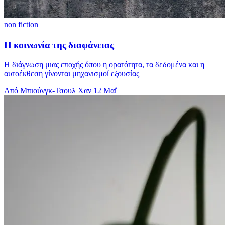
non fiction
Η κοινωνία της διαφάνειας
Η διάγνωση μιας εποχής όπου η ορατότητα, τα δεδομένα και η
αυτοέκθεση γίνονται μηχανισμοί εξουσίας
Από Μπιούνγκ-Τσουλ Χαν
12 Μαΐ