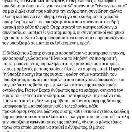
ογκώδες
Το Είναι και το Μηδέν
, το θεμελιώδες φιλοσοφικό
οικοδόμημα όπου το "είναι-εν-εαυτώ" συναντά το "είναι-για-εαυτό"
σε μια διαλεκτική που καθιστά την ανθρώπινη συνείδηση αιώνια
ελλιπή και αιώνια ελεύθερη, ένα έργο που καθόρισε τη χαλαρά
ορισμένη “σχολή” του υπαρξισμού και που συνάντησε σφοδρή
κριτική από κάθε πλευρά. Οι χριστιανοί τον κατηγορούσαν για
απελπισία, οι μαρξιστές για ατομικισμό, οι συντηρητικοί για ηθικό
σχετικισμό. Και ο Σαρτρ αποφάσισε να απαντήσει παρουσιάζοντας
τον υπαρξισμό σε μια πιό εκλαϊκευμένη μορφή.
Η διάλεξη του Σαρτρ είναι μια προσπάθεια να μετατραπεί η πυκνή,
φιλοσοφική γλώσσα του “Είναι και το Μηδέν”, σε πιο προσιτή
μορφή, απαντώντας παράλληλα στους κριτικούς του και κυρίως
στους μαρξιστές με τους οποίους ήλπιζε να συμπορευτεί. Η φράση
"η ύπαρξη προηγείται της ουσίας", φράση σήμα κατατεθέν του
υπαρξισμού, αποκτά μια σαφήνεια που ταυτόχρονα διαφωτίζει και
συγκαλύπτει τις βαθύτερες πολυπλοκότητες της υπαρξιστικής
οντολογίας. Για τον Σαρτρ άνθρωπος πρώτα υπάρχει, συναντά τον
εαυτό του, ξεπηδά στον κόσμο, και μετά φτιάχνει την εικόνα του.
Πίσω από αυτή τη δήλωση κρύβεται μια αντιστροφή της δυτικής
μεταφυσικής, μια απόρριψη κάθε τελεολογίας, κάθε
προκαθορισμένης ανθρώπινης φύσης, κάθε θεϊκού σχεδίου, καθώς η
δημιουργία του εαυτού αλλά και η επιλογή αυτού του εαυτού, με όλη
την υπαρξιακή
αγωνία
αυτής της επιλογής, γίνεται ο μόνος τόπος
πάνω στο οποίο μπορεί να σταθεί ο άνθρωπος. Ο μόνος