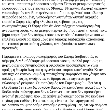
του στα μετέπειτα φιλοσοφικά ρεύματα. Όταν οι μεταμοντερνιστές
φιλόσοφοι της επόμενης γενιάς (Φουκώ, Ντεριντά, Λιοτάρ) άρχισαν
να αποδομούν την ίδια την έννοια του "υποκειμένου" που ο Σαρτρ
θεωρούσε δεδομένη, η αποδόμηση αυτή ήταν δυνατή ακριβώς
επειδή ο Σαρτρ είχε ήδη κλονίσει τις βεβαιότητες της
νεωτερικότητας. Ο Σαρτρ είπε ότι δεν υπάρχει προκαθορισμένη
ανθρώπινη φύση, και οι μεταμοντερνιστές πήραν αυτή τη σκέψη ένα
βήμα παραπέρα: δεν υπάρχει ούτε καν σταθερό υποκείμενο που να
επιλέγει ελεύθερα, παρά μόνο μια διαρκής διαδικασία κατασκευής
του εαυτού μέσα από τη γλώσσα, την εξουσία, τις κοινωνικές
πρακτικές.
Παραμένει επίκαιρος ο υπαρξισμός του Σαρτρ; Διαβάζοντάς το
σήμερα, δεν διαβάζουμε φιλοσοφικό σύστημα αλλά μαρτυρία, τη
μαρτυρία μιας στιγμής όπου η φιλοσοφία προσπάθησε να γίνει
πράξη, η θεωρία ζωή, και η αγωνία του ατόμου κοινό αγαθό. Κι αν
απέτυχε σε κάποιο βαθμό, η αποτυχία της παραμένει πιο γόνιμη από
πολλές επιτυχίες, ανοίγοντας το δρόμο σε μεταγενέστερα
φιλοσοφικά ρεύματα. Ο υπαρξισμός του Σαρτρ μας θυμίζει ότι η
ελευθερία δεν είναι δώρο αλλά βάρος, όχι κατάσταση αλλά διαρκής
διαδικασία επιλογής που δεν τελειώνει ποτέ, που δεν προσφέρει
άνεση ή βεβαιότητα, που μάς αφήνει μόνους μπροστά στο κενό και
τη δική μας ευθύνη. Κι αυτό, ίσως, είναι το μόνο πραγματικά
ανθρώπινο που μπορούμε να πούμε για τη φύση μας, ότι δηλαδή δεν
έχουμε καμία φύση παρά μόνο την ελευθερία να επιλέξουμε, ξανά