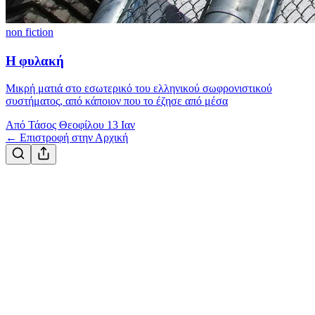
non fiction
Η φυλακή
Μικρή ματιά στο εσωτερικό του ελληνικού σωφρονιστικού
συστήματος, από κάποιον που το έζησε από μέσα
Από Τάσος Θεοφίλου
13 Ιαν
← Επιστροφή στην Αρχική