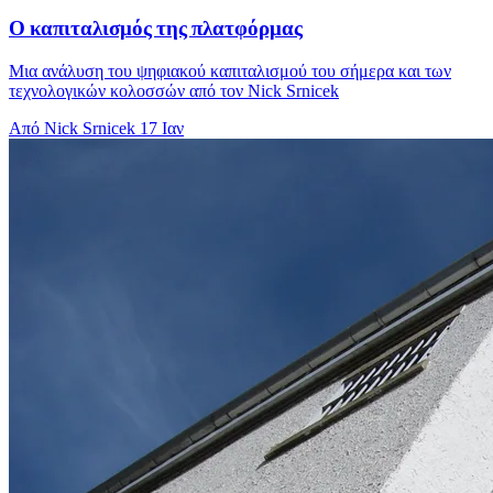
Ο καπιταλισμός της πλατφόρμας
Μια ανάλυση του ψηφιακού καπιταλισμού του σήμερα και των
τεχνολογικών κολοσσών από τον Nick Srnicek
Από Nick Srnicek
17 Ιαν